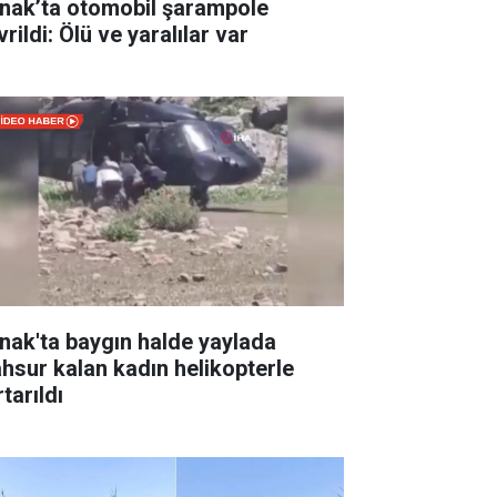
rnak’ta otomobil şarampole
rildi: Ölü ve yaralılar var
rnak'ta baygın halde yaylada
hsur kalan kadın helikopterle
tarıldı