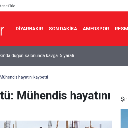
itene Ekle
DIYARBAKIR
SON DAKIKA
AMEDSPOR
RESM
ır’da klima alarmı: Yanlış kullanım yüz felcine kadar götürebilir
: Mühendis hayatını kaybetti
ktü: Mühendis hayatını
Şı