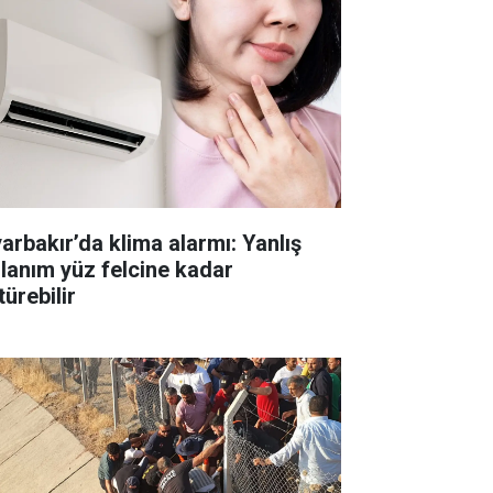
yarbakır’da klima alarmı: Yanlış
llanım yüz felcine kadar
ürebilir