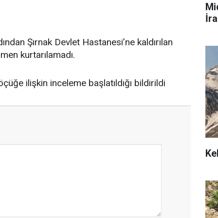
Mi
İra
rdından Şırnak Devlet Hastanesi’ne kaldırılan
men kurtarılamadı.
çüğe ilişkin inceleme başlatıldığı bildirildi
Ke