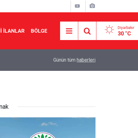
Diyarbakır
I İLANLAR
BÖLGE
30 °C
23:32
Diyanet’ten çözüm sürecine ‘kardeşlik’ mesajı
Günün tüm
haberleri
rnak