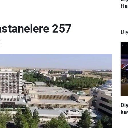
Ha
astanelere 257
Di
k
Di
ka