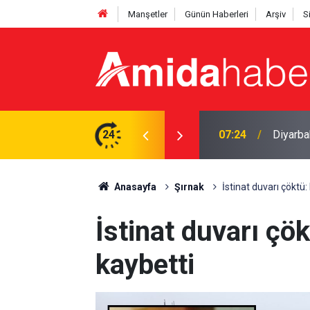
Manşetler
Günün Haberleri
Arşiv
S
vga: 5 yaralı
24
00:30
Diyarbak
Anasayfa
Şırnak
İstinat duvarı çöktü
İstinat duvarı çö
kaybetti