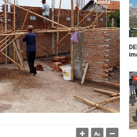
DE
im