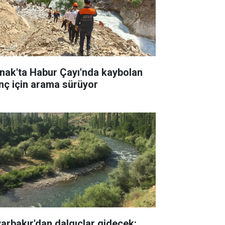
rnak'ta Habur Çayı'nda kaybolan
nç için arama sürüyor
yarbakır'dan dalgıçlar gidecek: