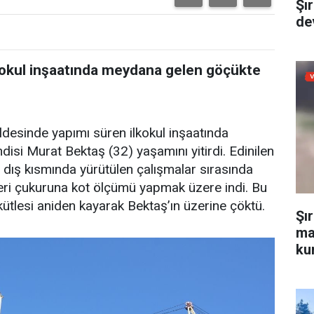
Şı
dev
lkokul inşaatında meydana gelen göçükte
eldesinde yapımı süren ilkokul inşaatında
si Murat Bektaş (32) yaşamını yitirdi. Edinilen
ın dış kısmında yürütülen çalışmalar sırasında
deri çukuruna kot ölçümü yapmak üzere indi. Bu
kütlesi aniden kayarak Bektaş’ın üzerine çöktü.
Şı
ma
kur