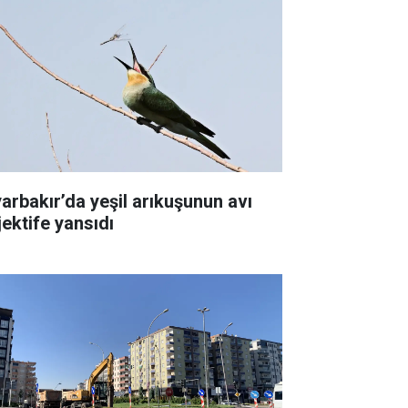
yarbakır’da yeşil arıkuşunun avı
jektife yansıdı