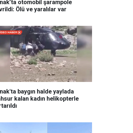
rnak’ta otomobil şarampole
rildi: Ölü ve yaralılar var
rnak'ta baygın halde yaylada
hsur kalan kadın helikopterle
tarıldı