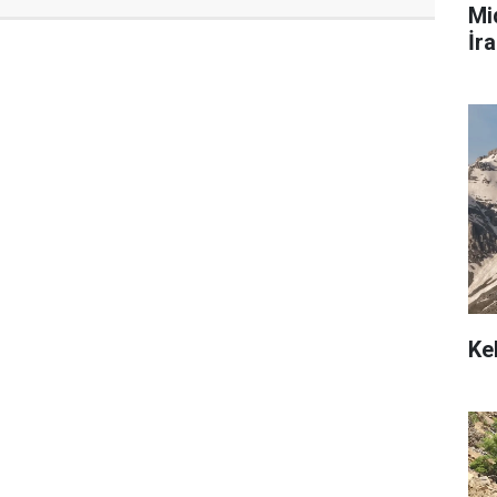
Mi
İra
Ke