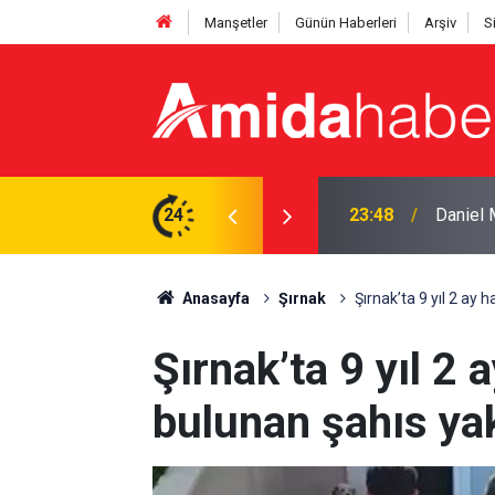
Manşetler
Günün Haberleri
Arşiv
S
tti: ‘Başım dik ayrılıyorum’
24
23:25
Pezeşki
Anasayfa
Şırnak
Şırnak’ta 9 yıl 2 ay 
Şırnak’ta 9 yıl 2 
bulunan şahıs ya