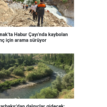
rnak'ta Habur Çayı'nda kaybolan
nç için arama sürüyor
yarbakır'dan dalgıçlar gidecek: