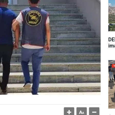
DE
im