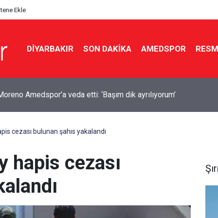
itene Ekle
DIYARBAKIR
SON DAKIKA
AMEDSPOR
RESM
yan’dan ABD ile mutabakat mesajı: Neden sürekli savaşalım?
hapis cezası bulunan şahıs yakalandı
ay hapis cezası
Şı
kalandı