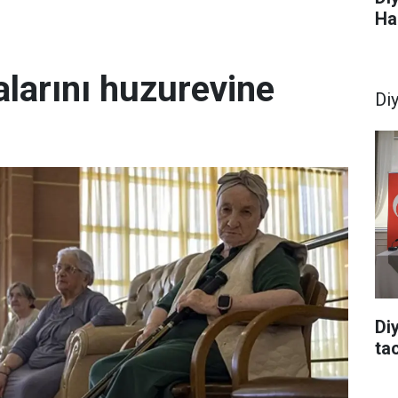
Ha
larını huzurevine
Di
Di
tac