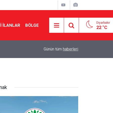
Diyarbakır
I İLANLAR
BÖLGE
22 °C
22:10
Musa Anter davasının yeniden açılması için Ada
Günün tüm
haberleri
rnak