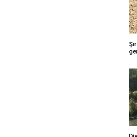
Şı
ge
Di