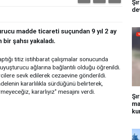
Şı
dev
urucu madde ticareti suçundan 9 yıl 2 ay
bir şahsı yakaladı.
ptığı titiz istihbarat çalışmalar sonucunda
uyuşturucu ağlarına bağlantılı olduğu öğrenildi.
rcilere sevk edilerek cezaevine gönderildi.
delenin kararlılıkla sürdüğünü belirterek,
meyeceğiz, kararlıyız" mesajını verdi.
Şı
ma
kur