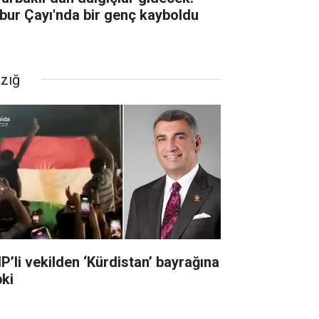
bur Çayı'nda bir genç kayboldu
azığ
P’li vekilden ‘Kürdistan’ bayrağına
pki