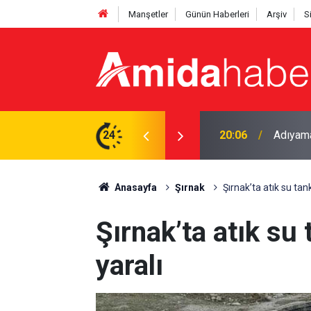
Manşetler
Günün Haberleri
Arşiv
S
24
19:47
Mardin’d
Anasayfa
Şırnak
Şırnak’ta atık su tank
Şırnak’ta atık su 
yaralı