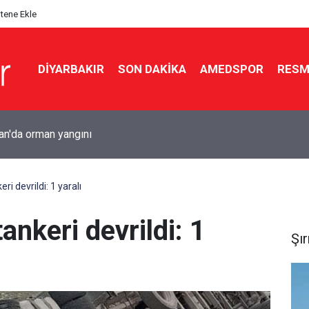
itene Ekle
DIYARBAKIR
SON DAKIKA
AMEDSPOR
RESM
e iş yerine silahlı saldırı: 5 kurşun isabet etti
eri devrildi: 1 yaralı
tankeri devrildi: 1
Şı