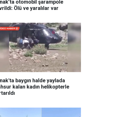
rnak’ta otomobil şarampole
rildi: Ölü ve yaralılar var
rnak'ta baygın halde yaylada
hsur kalan kadın helikopterle
tarıldı