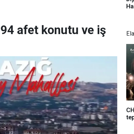
Ha
894 afet konutu ve iş
El
CH
te