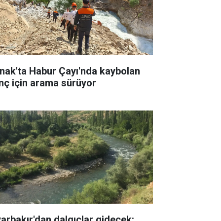
rnak'ta Habur Çayı'nda kaybolan
nç için arama sürüyor
yarbakır'dan dalgıçlar gidecek: