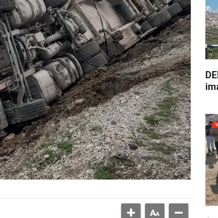
DE
im