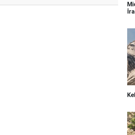
Mi
İra
Ke