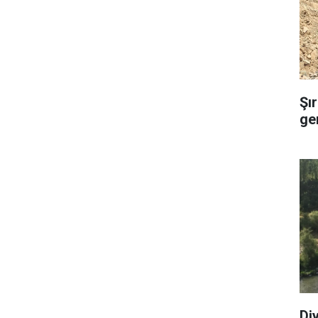
Şı
ge
Di