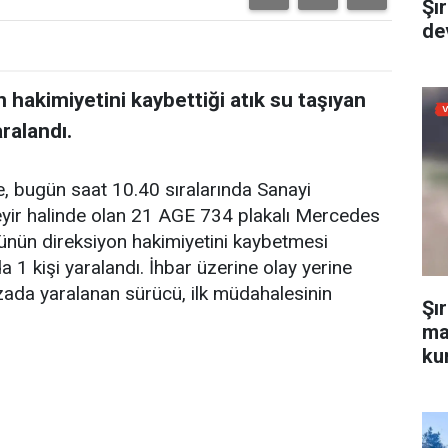
Şı
dev
hakimiyetini kaybettiği atık su taşıyan
ralandı.
re, bugün saat 10.40 sıralarında Sanayi
seyir halinde olan 21 AGE 734 plakalı Mercedes
sünün direksiyon hakimiyetini kaybetmesi
 1 kişi yaralandı. İhbar üzerine olay yerine
Kazada yaralanan sürücü, ilk müdahalesinin
Şı
ma
kur