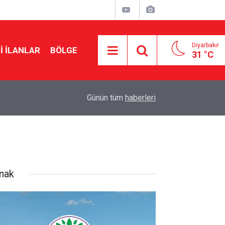
Diyarbakır
I İLANLAR
BÖLGE
31 °C
18:57
Erdoğan’dan Mekke Anlaşması açıklaması
Günün tüm
haberleri
rnak