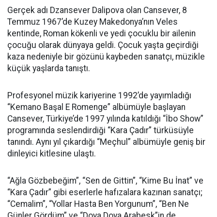
Gerçek adı Dzansever Dalipova olan Cansever, 8
Temmuz 1967’de Kuzey Makedonya’nın Veles
kentinde, Roman kökenli ve yedi çocuklu bir ailenin
çocuğu olarak dünyaya geldi. Çocuk yaşta geçirdiği
kaza nedeniyle bir gözünü kaybeden sanatçı, müzikle
küçük yaşlarda tanıştı.
Profesyonel müzik kariyerine 1992’de yayımladığı
“Kemano Başal E Romenge” albümüyle başlayan
Cansever, Türkiye’de 1997 yılında katıldığı “İbo Show”
programında seslendirdiği “Kara Çadır” türküsüyle
tanındı. Aynı yıl çıkardığı “Meçhul” albümüyle geniş bir
dinleyici kitlesine ulaştı.
“Ağla Gözbebeğim”, “Sen de Gittin”, “Kime Bu İnat” ve
“Kara Çadır” gibi eserlerle hafızalara kazınan sanatçı;
“Cemalim”, “Yollar Hasta Ben Yorgunum”, “Ben Ne
Günler Gördüm” ve “Doya Doya Arabesk”in de