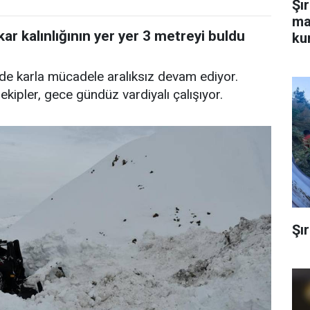
Şı
ma
ar kalınlığının yer yer 3 metreyi buldu
kur
e karla mücadele aralıksız devam ediyor.
kipler, gece gündüz vardiyalı çalışıyor.
Şır