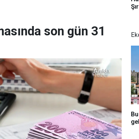
Şı
lmasında son gün 31
Ek
Bu
gel