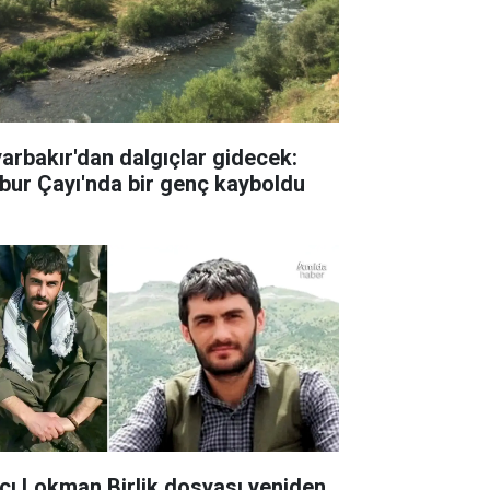
yarbakır'dan dalgıçlar gidecek:
bur Çayı'nda bir genç kayboldu
cı Lokman Birlik dosyası yeniden