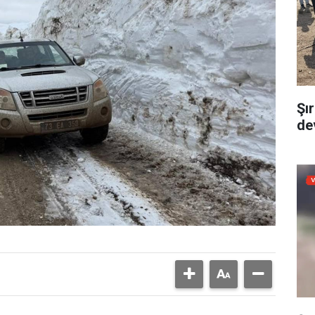
Şı
dev