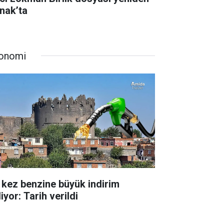
rnak’ta
onomi
 kez benzine büyük indirim
iyor: Tarih verildi