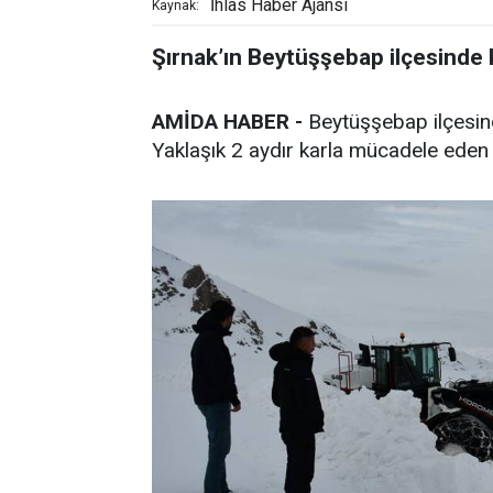
İhlas Haber Ajansı
Kaynak:
Şırnak’ın Beytüşşebap ilçesinde k
AMİDA HABER -
Beytüşşebap ilçesind
Yaklaşık 2 aydır karla mücadele eden e