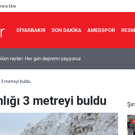
itene Ekle
DIYARBAKIR
SON DAKIKA
AMEDSPOR
RESM
ti’den çerçeve yasa açıklaması: Dönüş yolu açıldı
ğı 3 metreyi buldu
nlığı 3 metreyi buldu
Şı