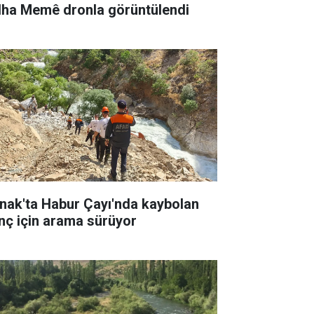
lha Memê dronla görüntülendi
rnak'ta Habur Çayı'nda kaybolan
nç için arama sürüyor