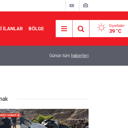
Diyarbakır
I İLANLAR
BÖLGE
39 °C
12:33
Özgür Özel: Yasa teklifi beklentileri karşılamıyo
Günün tüm
haberleri
rnak