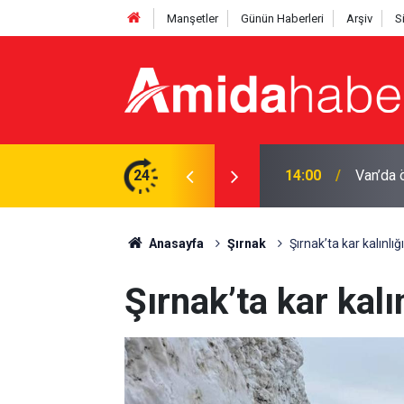
Manşetler
Günün Haberleri
Arşiv
S
premi yaşıyoruz
24
13:10
DEM Par
Anasayfa
Şırnak
Şırnak’ta kar kalınlı
Şırnak’ta kar kalı