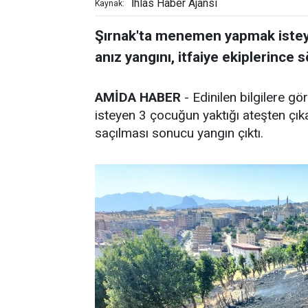
İhlas Haber Ajansı
Kaynak:
Şırnak'ta menemen yapmak istey
anız yangını, itfaiye ekiplerince 
AMİDA HABER
- Edinilen bilgilere 
isteyen 3 çocuğun yaktığı ateşten çıka
saçılması sonucu yangın çıktı.