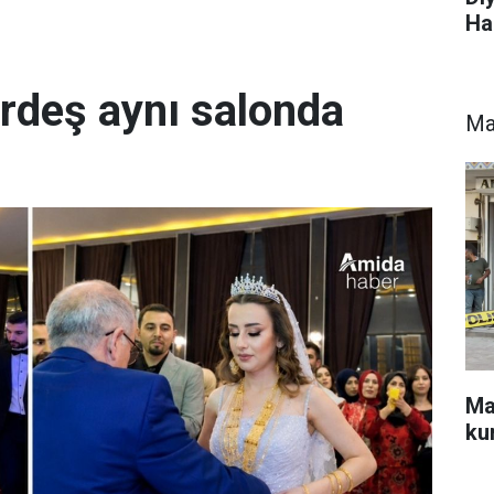
Ha
ardeş aynı salonda
Ma
Mar
ku