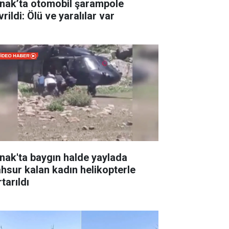
rnak’ta otomobil şarampole
rildi: Ölü ve yaralılar var
rnak'ta baygın halde yaylada
hsur kalan kadın helikopterle
tarıldı