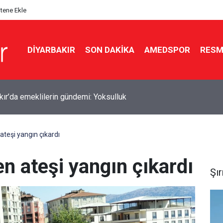
itene Ekle
DIYARBAKIR
SON DAKIKA
AMEDSPOR
RESM
rvet Amedspor forması giyecek
teşi yangın çıkardı
n ateşi yangın çıkardı
Şı