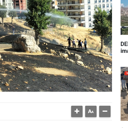
DE
im