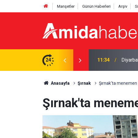
Manşetler
Günün Haberleri
Arşiv
S
mi: Yoksulluk
24
11:06
Sırp fo
Anasayfa
Şırnak
Şırnak'ta menemen a
Şırnak'ta meneme