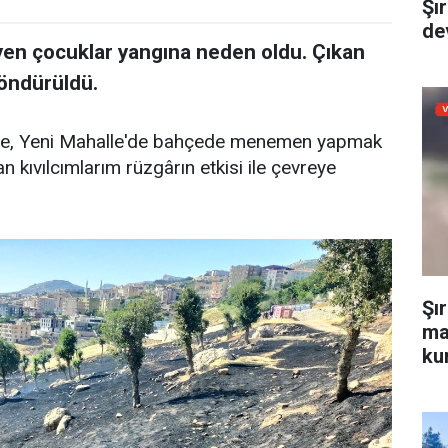
Şı
dev
en çocuklar yangına neden oldu. Çıkan
söndürüldü.
göre, Yeni Mahalle'de bahçede menemen yapmak
n kıvılcımlarım rüzgârın etkisi ile çevreye
Şı
ma
kur