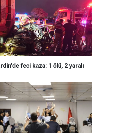
din’de feci kaza: 1 ölü, 2 yaralı