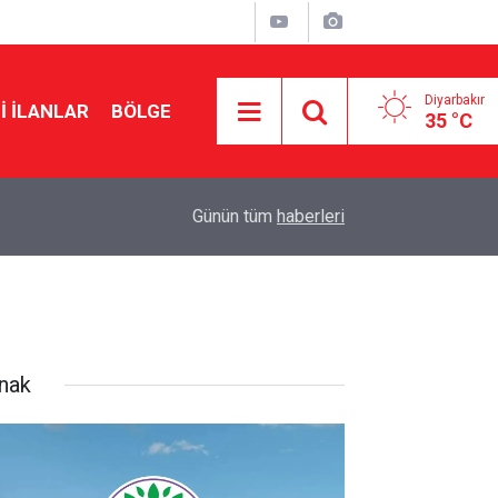
Diyarbakır
I İLANLAR
BÖLGE
35 °C
10:49
Metiner’den Demirtaş açıklaması: AK Parti niye 
Günün tüm
haberleri
rnak