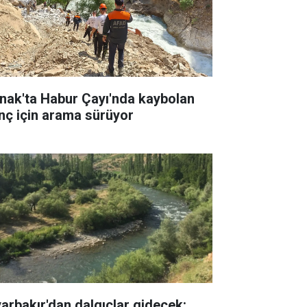
rnak'ta Habur Çayı'nda kaybolan
nç için arama sürüyor
yarbakır'dan dalgıçlar gidecek: