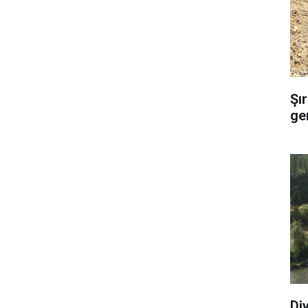
Şı
ge
Di