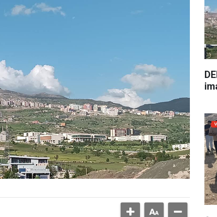
DE
im