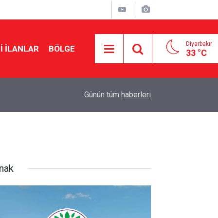
Diyarbakır
I İLANLAR
BÖLGE
33 °C
20:41
Urfa Kalesi ziyaretçilere yeniden açılıyor: Tarih b
Günün tüm
haberleri
rnak