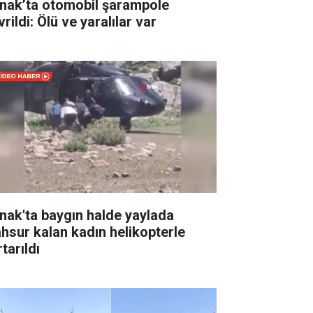
rnak’ta otomobil şarampole
rildi: Ölü ve yaralılar var
rnak'ta baygın halde yaylada
hsur kalan kadın helikopterle
tarıldı