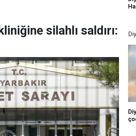
Ha
liniğine silahlı saldırı:
Di
Di
ço