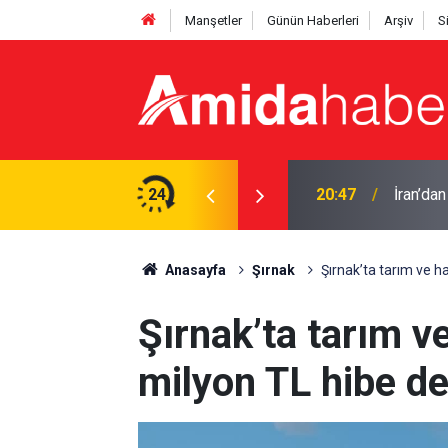
Manşetler
Günün Haberleri
Arşiv
S
a başladı
24
20:47
İran’da
Anasayfa
Şırnak
Şırnak’ta tarım ve h
Şırnak’ta tarım v
milyon TL hibe de