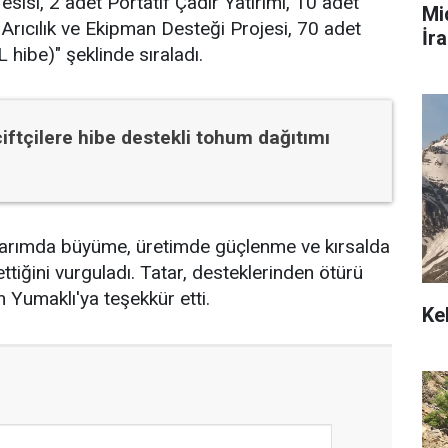
 Tesisi, 2 adet Portatif Çadır Yatırımı, 10 adet
Mi
 Arıcılık ve Ekipman Desteği Projesi, 70 adet
İra
hibe)" şeklinde sıraladı.
çiftçilere hibe destekli tohum dağıtımı
n tarımda büyüme, üretimde güçlenme ve kırsalda
tiğini vurguladı. Tatar, desteklerinden ötürü
 Yumaklı'ya teşekkür etti.
Ke