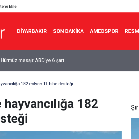
itene Ekle
DIYARBAKIR
SON DAKIKA
AMEDSPOR
RESM
n Hürmüz mesajı: ABD’ye 6 şart
ayvancılığa 182 milyon TL hibe desteği
e hayvancılığa 182
Şı
steği