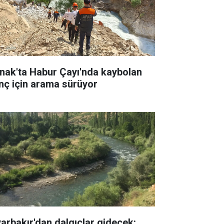
rnak'ta Habur Çayı'nda kaybolan
nç için arama sürüyor
yarbakır'dan dalgıçlar gidecek: