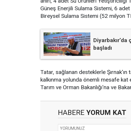
ahırı, 4 adet Su Ürünleri Yetiştiriciliği
Güneş Enerjili Sulama Sistemi, 6 adet
Bireysel Sulama Sistemi (52 milyon TL 
Diyarbakır’da 
başladı
Tatar, sağlanan desteklerle Şırnak'ı
kalkınma yolunda önemli mesafe kat et
Tarım ve Orman Bakanlığı'na ve Bakan
HABERE
YORUM KAT