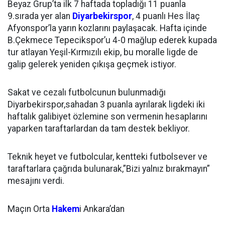
Beyaz Grup’ta ilk 7 haftada topladığı 11 puanla
9.sırada yer alan
Diyarbekirspor
, 4 puanlı Hes İlaç
Afyonspor’la yarın kozlarını paylaşacak. Hafta içinde
B.Çekmece Tepecikspor’u 4-0 mağlup ederek kupada
tur atlayan Yeşil-Kırmızılı ekip, bu moralle ligde de
galip gelerek yeniden çıkışa geçmek istiyor.
Sakat ve cezalı futbolcunun bulunmadığı
Diyarbekirspor,sahadan 3 puanla ayrılarak ligdeki iki
haftalık galibiyet özlemine son vermenin hesaplarını
yaparken taraftarlardan da tam destek bekliyor.
Teknik heyet ve futbolcular, kentteki futbolsever ve
taraftarlara çağrıda bulunarak,”Bizi yalnız bırakmayın”
mesajını verdi.
Maçın Orta
Hakem
i Ankara’dan