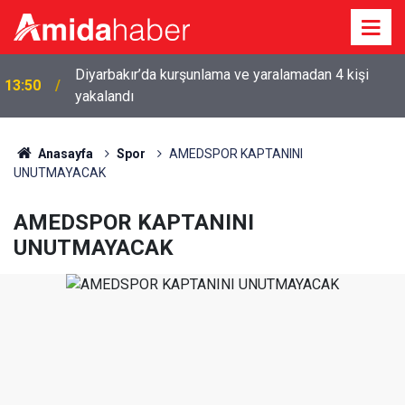
CHP İl Başkanı Eke: Kılıçdaroğlu Diyarbakır’a
13:22
gelecek
Anasayfa
Spor
AMEDSPOR KAPTANINI
UNUTMAYACAK
AMEDSPOR KAPTANINI
UNUTMAYACAK