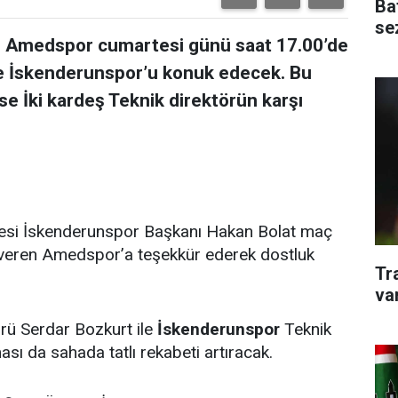
Ba
se
lan Amedspor cumartesi günü saat 17.00’de
de İskenderunspor’u konuk edecek. Bu
ise İki kardeş Teknik direktörün karşı
si İskenderunspor Başkanı Hakan Bolat maç
ıt veren Amedspor’a teşekkür ederek dostluk
Tr
va
ü Serdar Bozkurt ile
İskenderunspor
Teknik
sı da sahada tatlı rekabeti artıracak.