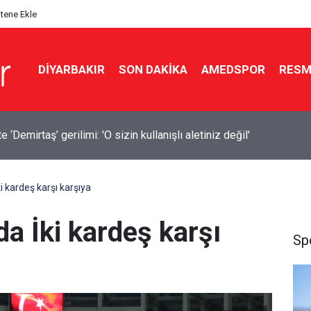
itene Ekle
DIYARBAKIR
SON DAKIKA
AMEDSPOR
RESM
a 14 bin 894 afet konutu ve iş yeri inşa edildi
kardeş karşı karşıya
 İki kardeş karşı
Sp