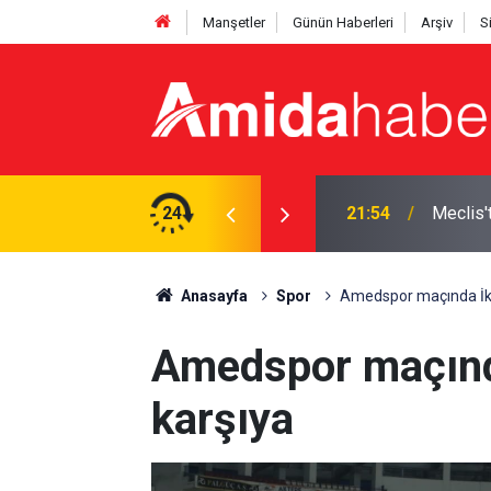
Manşetler
Günün Haberleri
Arşiv
S
izin kullanışlı aletiniz değil'
24
21:18
Elazığ’d
Anasayfa
Spor
Amedspor maçında İki 
Amedspor maçında
karşıya