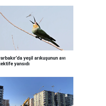
yarbakır’da yeşil arıkuşunun avı
jektife yansıdı