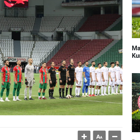
Ma
Ku