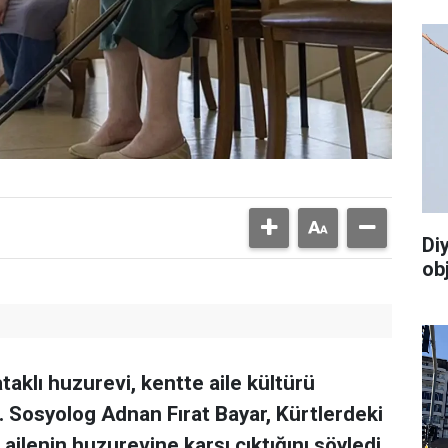
Di
ob
taklı huzurevi, kentte aile kültürü
. Sosyolog Adnan Fırat Bayar, Kürtlerdeki
 ailenin huzurevine karşı çıktığını söyledi.