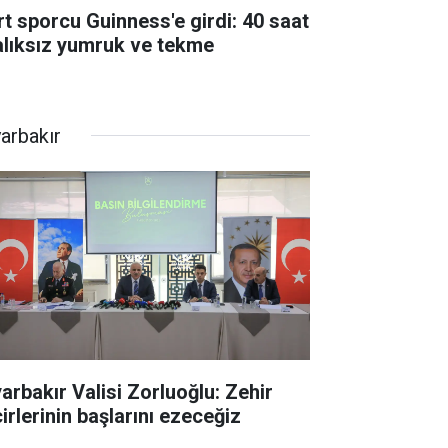
rt sporcu Guinness'e girdi: 40 saat
alıksız yumruk ve tekme
yarbakır
yarbakır Valisi Zorluoğlu: Zehir
irlerinin başlarını ezeceğiz