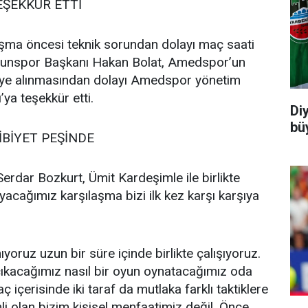
ŞEKKÜR ETTİ
aşma öncesi teknik sorundan dolayı maç saati
derunspor Başkanı Hakan Bolat, Amedspor’un
0’ye alınmasından dolayı Amedspor yönetim
ya teşekkür etti.
Di
büy
İBİYET PEŞİNDE
rdar Bozkurt, Ümit Kardeşimle ile birlikte
acağımız karşılaşma bizi ilk kez karşı karşıya
anıyoruz uzun bir süre içinde birlikte çalışıyoruz.
 çıkacağımız nasıl bir oyun oynatacağımız oda
ç içerisinde iki taraf da mutlaka farklı taktiklere
 olan bizim kişisel menfaatimiz değil, Önce