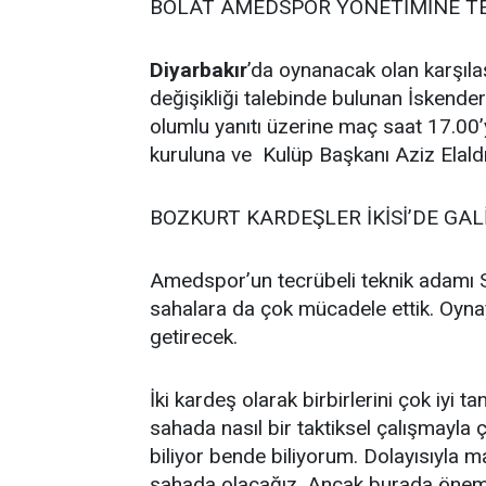
BOLAT AMEDSPOR YÖNETİMİNE TE
Diyarbakır
’da oynanacak olan karşıl
değişikliği talebinde bulunan İsken
olumlu yanıtı üzerine maç saat 17.0
kuruluna ve Kulüp Başkanı Aziz Elaldı’
BOZKURT KARDEŞLER İKİSİ’DE GAL
Amedspor’un tecrübeli teknik adamı Se
sahalara da çok mücadele ettik. Oynay
getirecek.
İki kardeş olarak birbirlerini çok iyi t
sahada nasıl bir taktiksel çalışmayla
biliyor bende biliyorum. Dolayısıyla ma
sahada olacağız. Ancak burada önemli