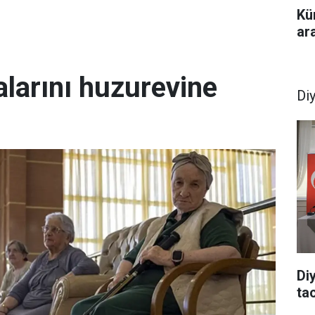
Kü
ar
larını huzurevine
Di
Di
tac