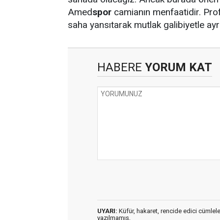
Amed
spor
camianın menfaatidir. Prof
saha yansıtarak mutlak galibiyetle ayr
HABERE
YORUM KAT
UYARI:
Küfür, hakaret, rencide edici cümleler 
yazılmamış,