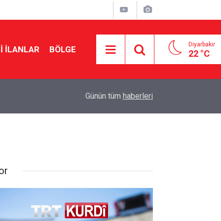
Diyarbakır
I İLANLAR
BÖLGE
22 °C
20:43
Zübeyir Aydar: Kendimi teklifin dışında buldum
Günün tüm
haberleri
or