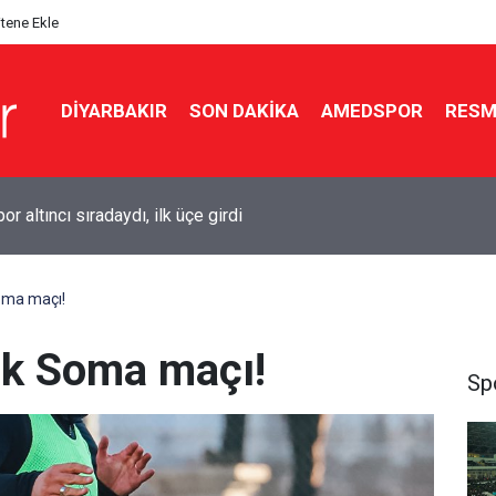
itene Ekle
DIYARBAKIR
SON DAKIKA
AMEDSPOR
RESM
kır’da düğün salonunda kavga: 5 yaralı
oma maçı!
ik Soma maçı!
Sp