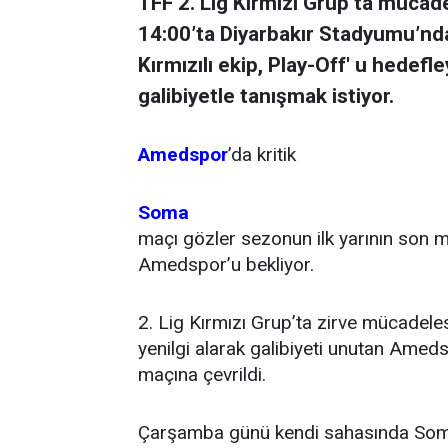
TFF 2. Lig Kırmızı Grup’ta müc
14:00’ta Diyarbakır Stadyumu’nd
Kırmızılı ekip, Play-Off' u hedef
galibiyetle tanışmak istiyor.
Amedspor
’da kritik
Soma
maçı gözler sezonun ilk yarının son ma
Amedspor’u bekliyor.
2. Lig Kırmızı Grup’ta zirve mücadele
yenilgi alarak galibiyeti unutan Amed
maçına çevrildi.
Çarşamba günü kendi sahasında Soma