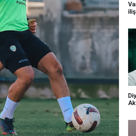
Va
il
Di
Aky