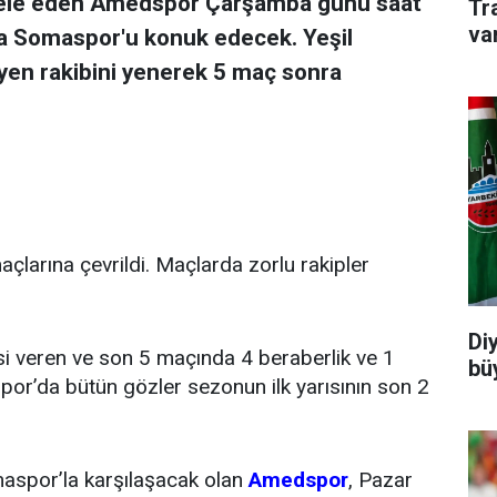
adele eden Amedspor Çarşamba günü saat
Tr
va
a Somaspor'u konuk edecek. Yeşil
leyen rakibini yenerek 5 maç sonra
çlarına çevrildi. Maçlarda zorlu rakipler
Di
si veren ve son 5 maçında 4 beraberlik ve 1
büy
spor’da bütün gözler sezonun ilk yarısının son 2
spor’la karşılaşacak olan
Amedspor
, Pazar