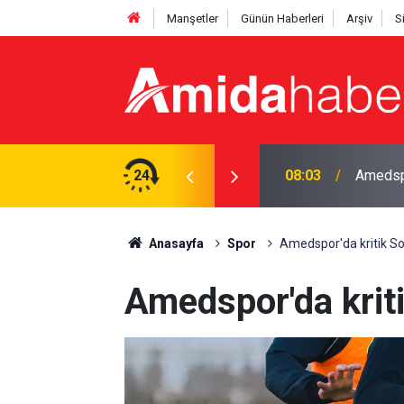
Manşetler
Günün Haberleri
Arşiv
S
çe girdi
24
07:24
Diyarba
Anasayfa
Spor
Amedspor'da kritik S
Amedspor'da krit