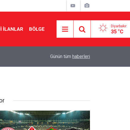
Diyarbakır
I İLANLAR
BÖLGE
35 °C
00:30
Diyarbakır’da klima alarmı: Yanlış kullanım yüz fe
Günün tüm
haberleri
or