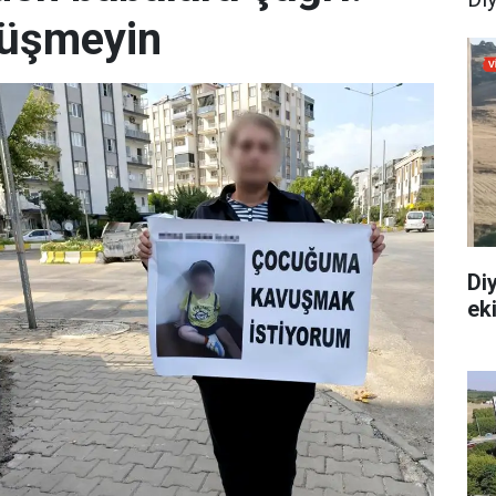
düşmeyin
Diy
ek