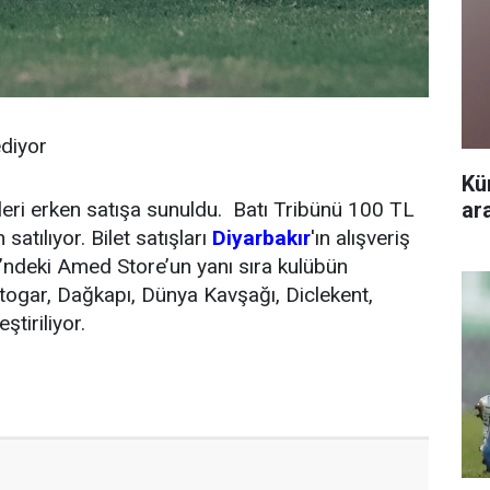
ediyor
Kü
ar
tleri erken satışa sunuldu. Batı Tribünü 100 TL
tılıyor. Bilet satışları
Diyarbakır
'ın alışveriş
ndeki Amed Store’un yanı sıra kulübün
ogar, Dağkapı, Dünya Kavşağı, Diclekent,
tiriliyor.