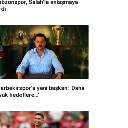
abzonspor, Salah’la anlaşmaya
rdı
yarbekirspor'a yeni başkan: 'Daha
ük hedeflere...'