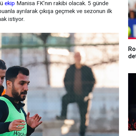
lü
ekip
Manisa FK’nın rakibi olacak. 5 günde
puanla ayrılarak çıkışa geçmek ve sezonun ilk
k istiyor.
Ro
de