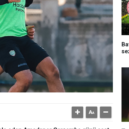
Ba
se