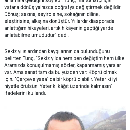
anlamına geldiğini söyledi. Tunç, “Bir sanatçı için
vatana dönüş yalnızca coğrafya değiştirmek değildir.
Dönüş; sazına, seyircisine, sokağının diline,
eleştirisine, alkışına dönüştür. Yıllardır diasporada
anlattığım hikayeleri, artık hikâyenin geçtiği yerde
anlatabilme umududur” dedi.
Sekiz yılın ardından kaygılarının da bulunduğunu
belirten Tunç, “Sekiz yılda hem ben değiştim hem ülke.
Aramızda konuşulmamış sözler, kapanmamış yaralar
var. Ama sanat tam da bu yüzden var: Köprü olmak
için. "Çerçeve yasa" da bir köprü olabilir. Yeter ki iyi
niyetle örülsün. Yeter ki kâğıt üzerinde kalmasın”
ifadelerini kullandı.