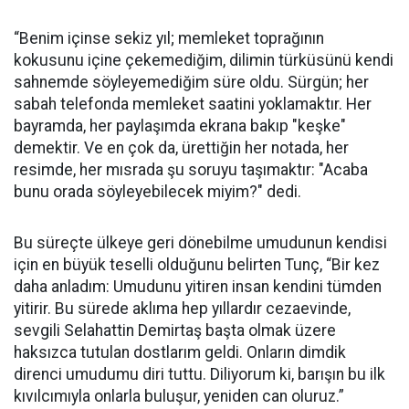
“Benim içinse sekiz yıl; memleket toprağının
kokusunu içine çekemediğim, dilimin türküsünü kendi
sahnemde söyleyemediğim süre oldu. Sürgün; her
sabah telefonda memleket saatini yoklamaktır. Her
bayramda, her paylaşımda ekrana bakıp "keşke"
demektir. Ve en çok da, ürettiğin her notada, her
resimde, her mısrada şu soruyu taşımaktır: "Acaba
bunu orada söyleyebilecek miyim?" dedi.
Bu süreçte ülkeye geri dönebilme umudunun kendisi
için en büyük teselli olduğunu belirten Tunç, “Bir kez
daha anladım: Umudunu yitiren insan kendini tümden
yitirir. Bu sürede aklıma hep yıllardır cezaevinde,
sevgili Selahattin Demirtaş başta olmak üzere
haksızca tutulan dostlarım geldi. Onların dimdik
direnci umudumu diri tuttu. Diliyorum ki, barışın bu ilk
kıvılcımıyla onlarla buluşur, yeniden can oluruz.”