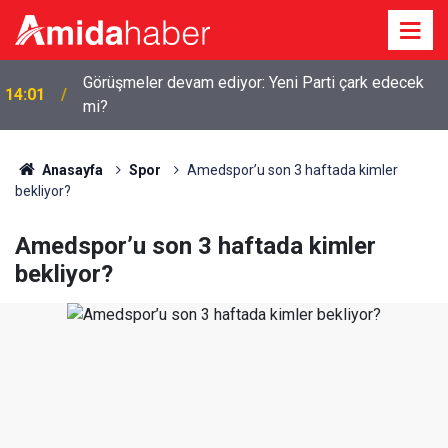
Amedspor’dan peş peşe transferler: İşte imza
13:10
atacak 5 futbolcu
Anasayfa
Spor
Amedspor’u son 3 haftada kimler
bekliyor?
Amedspor’u son 3 haftada kimler
bekliyor?