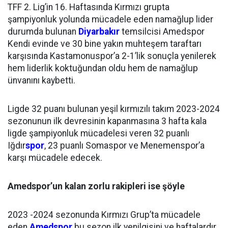
TFF 2. Lig’in 16. Haftasında Kırmızı grupta
şampiyonluk yolunda mücadele eden namağlup lider
durumda bulunan
Diyarbakır
temsilcisi Amedspor
Kendi evinde ve 30 bine yakın muhteşem taraftarı
karşısında Kastamonuspor’a 2-1’lik sonuçla yenilerek
hem liderlik koktuğundan oldu hem de namağlup
ünvanını kaybetti.
Ligde 32 puanı bulunan yeşil kırmızılı takım 2023-2024
sezonunun ilk devresinin kapanmasına 3 hafta kala
ligde şampiyonluk mücadelesi veren 32 puanlı
Iğdır
spor
, 23 puanlı Somaspor ve Menemenspor’a
karşı mücadele edecek.
Amedspor’un kalan zorlu rakipleri ise şöyle
2023 -2024 sezonunda Kırmızı Grup’ta mücadele
eden
Amedspor
bu sezon ilk yenilgisini ve haftalardır