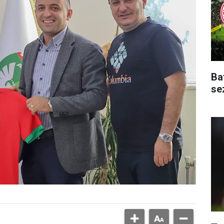
Ba
se