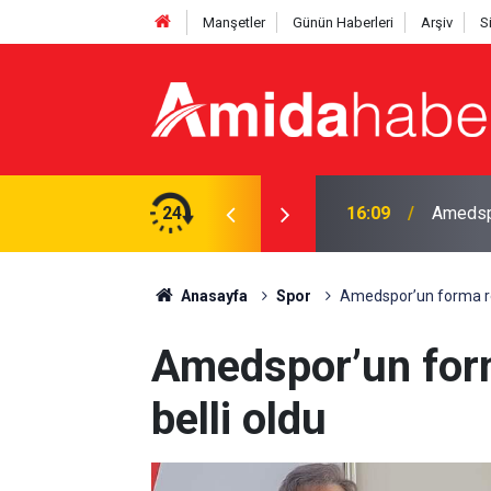
Manşetler
Günün Haberleri
Arşiv
S
arihi belli oldu
24
15:34
Borç ya
Anasayfa
Spor
Amedspor’un forma re
Amedspor’un for
belli oldu