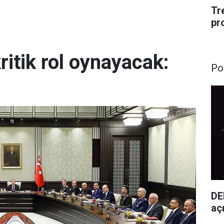
Tr
pr
itik rol oynayacak:
Pol
DE
aç