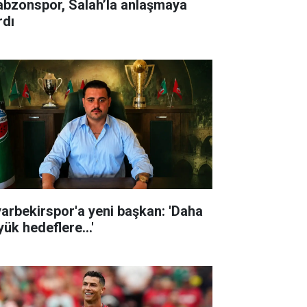
abzonspor, Salah’la anlaşmaya
rdı
yarbekirspor'a yeni başkan: 'Daha
ük hedeflere...'