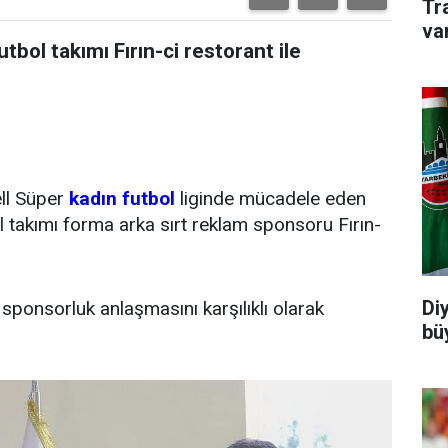
Tr
va
tbol takımı Fırın-ci restorant ile
ll Süper
kadın futbol
liginde mücadele eden
bol takımı forma arka sırt reklam sponsoru Fırın-
Di
 sponsorluk anlaşmasını karşılıklı olarak
büy