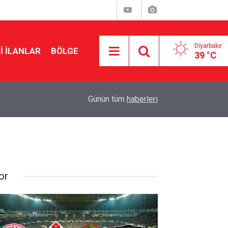
Diyarbakır
I İLANLAR
BÖLGE
39 °C
14:30
Diyarbakır’da yüzlerce bozuk ürüne el konuldu
Günün tüm
haberleri
or