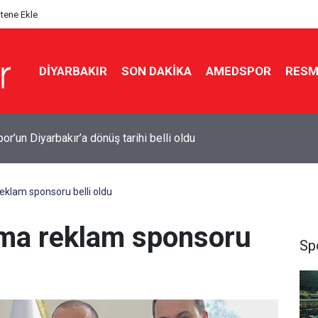
itene Ekle
DIYARBAKIR
SON DAKIKA
AMEDSPOR
RESM
pılandırılmasında son gün 31 Ağustos
klam sponsoru belli oldu
ma reklam sponsoru
Sp