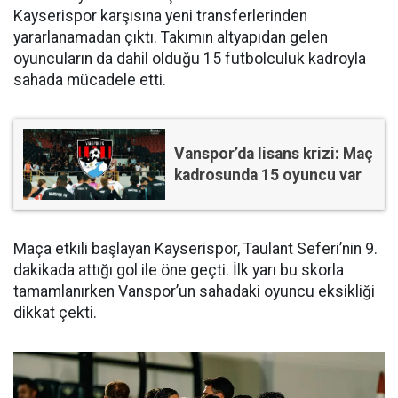
Kayserispor karşısına yeni transferlerinden
yararlanamadan çıktı. Takımın altyapıdan gelen
oyuncuların da dahil olduğu 15 futbolculuk kadroyla
sahada mücadele etti.
Vanspor’da lisans krizi: Maç
kadrosunda 15 oyuncu var
Maça etkili başlayan Kayserispor, Taulant Seferi’nin 9.
dakikada attığı gol ile öne geçti. İlk yarı bu skorla
tamamlanırken Vanspor’un sahadaki oyuncu eksikliği
dikkat çekti.