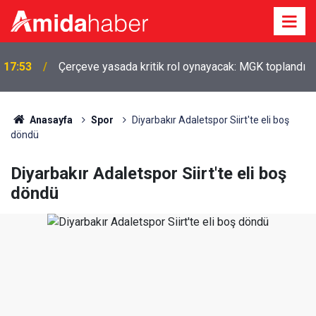
17:53
Çerçeve yasada kritik rol oynayacak: MGK toplandı
17:12
Bingöl'de zincirleme kaza: 5 yaralı
Anasayfa
Spor
Diyarbakır Adaletspor Siirt'te eli boş
döndü
Diyarbakır Adaletspor Siirt'te eli boş
döndü