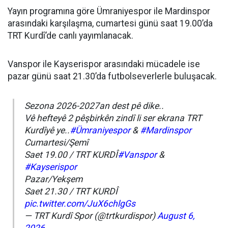
Yayın programına göre Ümraniyespor ile Mardinspor
arasındaki karşılaşma, cumartesi günü saat 19.00’da
TRT Kurdî’de canlı yayımlanacak.
Vanspor ile Kayserispor arasındaki mücadele ise
pazar günü saat 21.30’da futbolseverlerle buluşacak.
Sezona 2026-2027an dest pê dike..
Vê hefteyê 2 pêşbirkên zindî li ser ekrana TRT
Kurdîyê ye..
#Ümraniyespor
&
#Mardinspor
Cumartesi/Şemî
Saet 19.00 / TRT KURDÎ
#Vanspor
&
#Kayserispor
Pazar/Yekşem
Saet 21.30 / TRT KURDÎ
pic.twitter.com/JuX6chlgGs
— TRT Kurdî Spor (@trtkurdispor)
August 6,