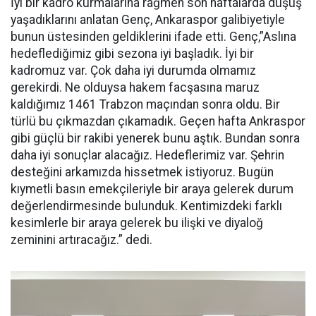
İyi bir kadro kurmalarına rağmen son haftalarda düşüş
yaşadıklarını anlatan Genç, Ankaraspor galibiyetiyle
bunun üstesinden geldiklerini ifade etti. Genç,”Aslına
hedeflediğimiz gibi sezona iyi başladık. İyi bir
kadromuz var. Çok daha iyi durumda olmamız
gerekirdi. Ne olduysa hakem facşasına maruz
kaldığımız 1461 Trabzon maçından sonra oldu. Bir
türlü bu çıkmazdan çıkamadık. Geçen hafta Ankraspor
gibi güçlü bir rakibi yenerek bunu aştık. Bundan sonra
daha iyi sonuçlar alacağız. Hedeflerimiz var. Şehrin
desteğini arkamızda hissetmek istiyoruz. Bugün
kıymetli basın emekçileriyle bir araya gelerek durum
değerlendirmesinde bulunduk. Kentimizdeki farklı
kesimlerle bir araya gelerek bu ilişki ve diyaloğ
zeminini artıracağız.” dedi.