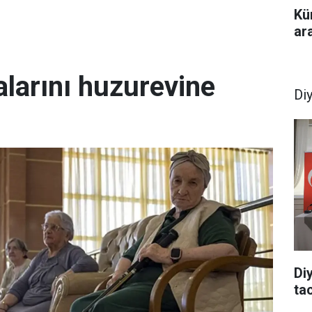
Kü
ar
larını huzurevine
Di
Di
tac