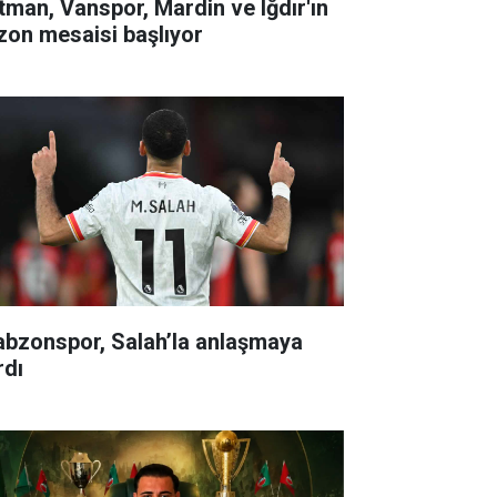
tman, Vanspor, Mardin ve Iğdır'ın
zon mesaisi başlıyor
abzonspor, Salah’la anlaşmaya
rdı