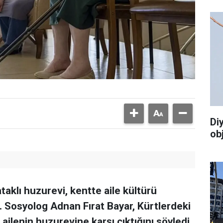
Di
ob
taklı huzurevi, kentte aile kültürü
. Sosyolog Adnan Fırat Bayar, Kürtlerdeki
 ailenin huzurevine karşı çıktığını söyledi.