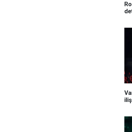
Ro
de
Va
il