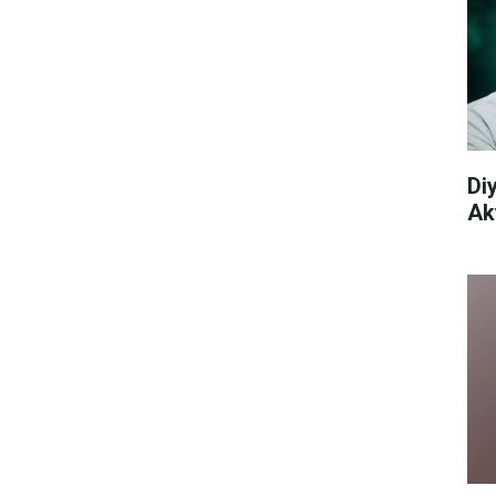
Di
Aky