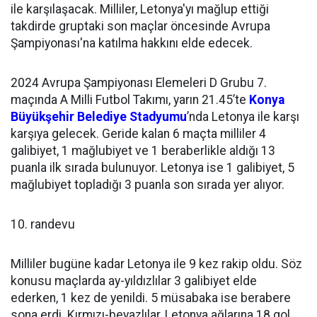
ile karşılaşacak. Milliler, Letonya'yı mağlup ettiği
takdirde gruptaki son maçlar öncesinde Avrupa
Şampiyonası'na katılma hakkını elde edecek.
2024 Avrupa Şampiyonası Elemeleri D Grubu 7.
maçında A Milli Futbol Takımı, yarın 21.45’te
Konya
Büyükşehir Belediye Stadyumu
’nda Letonya ile karşı
karşıya gelecek. Geride kalan 6 maçta milliler 4
galibiyet, 1 mağlubiyet ve 1 beraberlikle aldığı 13
puanla ilk sırada bulunuyor. Letonya ise 1 galibiyet, 5
mağlubiyet topladığı 3 puanla son sırada yer alıyor.
10. randevu
Milliler bugüne kadar Letonya ile 9 kez rakip oldu. Söz
konusu maçlarda ay-yıldızlılar 3 galibiyet elde
ederken, 1 kez de yenildi. 5 müsabaka ise berabere
sona erdi. Kırmızı-beyazlılar, Letonya ağlarına 18 gol