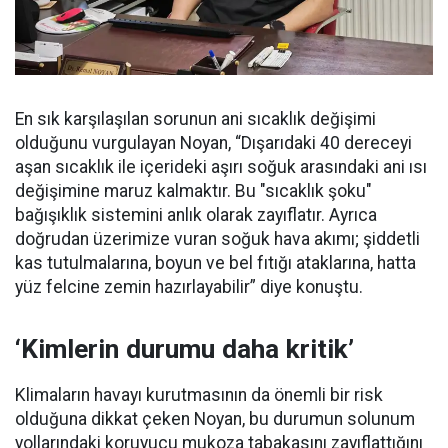
En sık karşılaşılan sorunun ani sıcaklık değişimi
olduğunu vurgulayan Noyan, “Dışarıdaki 40 dereceyi
aşan sıcaklık ile içerideki aşırı soğuk arasındaki ani ısı
değişimine maruz kalmaktır. Bu "sıcaklık şoku"
bağışıklık sistemini anlık olarak zayıflatır. Ayrıca
doğrudan üzerimize vuran soğuk hava akımı; şiddetli
kas tutulmalarına, boyun ve bel fıtığı ataklarına, hatta
yüz felcine zemin hazırlayabilir” diye konuştu.
‘Kimlerin durumu daha kritik’
Klimaların havayı kurutmasının da önemli bir risk
olduğuna dikkat çeken Noyan, bu durumun solunum
yollarındaki koruyucu mukoza tabakasını zayıflattığını