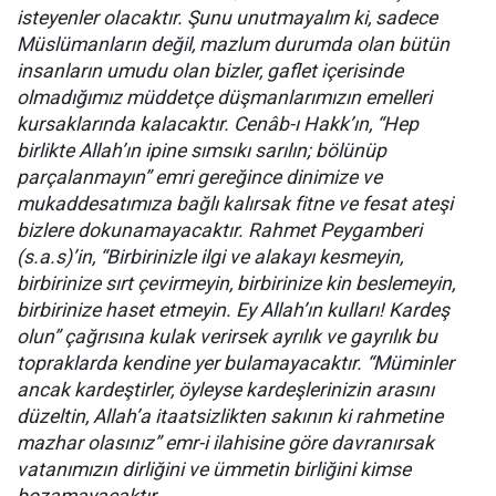
isteyenler olacaktır. Şunu unutmayalım ki, sadece
Müslümanların değil, mazlum durumda olan bütün
insanların umudu olan bizler, gaflet içerisinde
olmadığımız müddetçe düşmanlarımızın emelleri
kursaklarında kalacaktır. Cenâb-ı Hakk’ın, “Hep
birlikte Allah’ın ipine sımsıkı sarılın; bölünüp
parçalanmayın” emri gereğince dinimize ve
mukaddesatımıza bağlı kalırsak fitne ve fesat ateşi
bizlere dokunamayacaktır. Rahmet Peygamberi
(s.a.s)’in, “Birbirinizle ilgi ve alakayı kesmeyin,
birbirinize sırt çevirmeyin, birbirinize kin beslemeyin,
birbirinize haset etmeyin. Ey Allah’ın kulları! Kardeş
olun” çağrısına kulak verirsek ayrılık ve gayrılık bu
topraklarda kendine yer bulamayacaktır. “Müminler
ancak kardeştirler, öyleyse kardeşlerinizin arasını
düzeltin, Allah’a itaatsizlikten sakının ki rahmetine
mazhar olasınız” emr-i ilahisine göre davranırsak
vatanımızın dirliğini ve ümmetin birliğini kimse