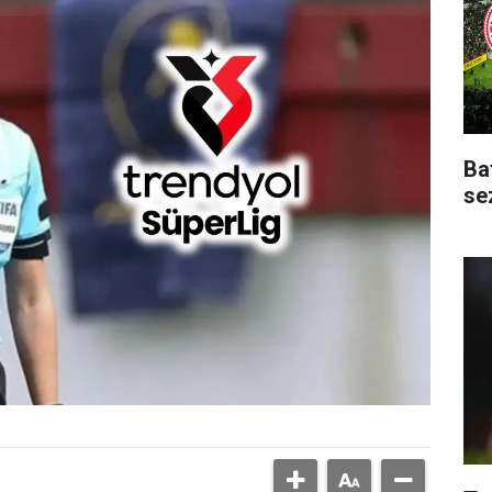
Ba
se