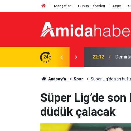
Manşetler
Günün Haberleri
Arşiv
S
mi? DEM'li vekil yanıtladı
24
21:53
12 madde
Anasayfa
Spor
Süper Lig’de son haft
Süper Lig’de son
düdük çalacak