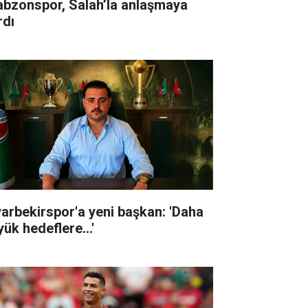
abzonspor, Salah’la anlaşmaya
rdı
yarbekirspor'a yeni başkan: 'Daha
ük hedeflere...'