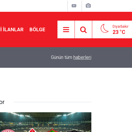
Diyarbakır
I İLANLAR
BÖLGE
23 °C
21:46
Diyarbakır’da geçici satış fuarlarına tepki
Günün tüm
haberleri
or