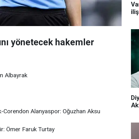
Va
il
ını yönetecek hakemler
n Albayrak
Di
Aky
rük-Corendon Alanyaspor: Oğuzhan Aksu
r: Ömer Faruk Turtay