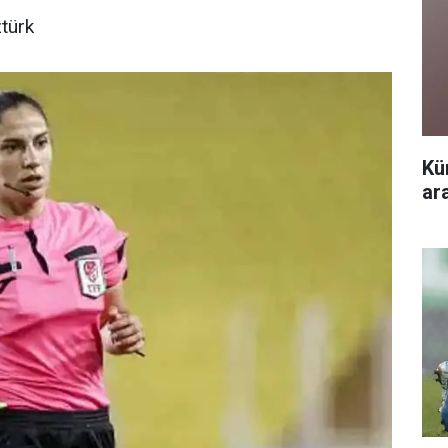
türk
Kü
ar