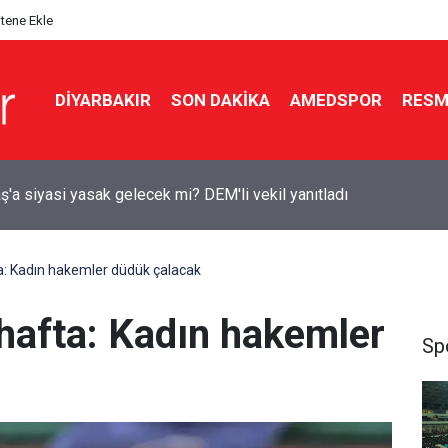
itene Ekle
DIYARBAKIR
SON DAKIKA
AMEDSPOR
RESM
lik tarihi teklife Diyarbakır’dan kimler imza attı?
a: Kadın hakemler düdük çalacak
 hafta: Kadın hakemler
Sp