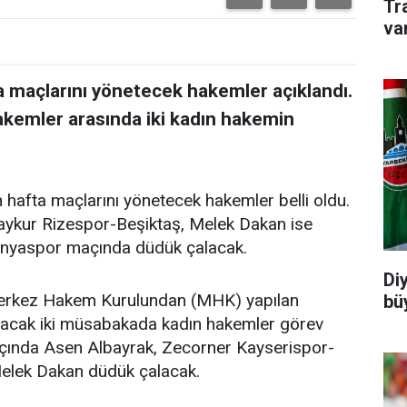
Tr
va
a maçlarını yönetecek hakemler açıklandı.
akemler arasında iki kadın hakemin
hafta maçlarını yönetecek hakemler belli oldu.
ykur Rizespor-Beşiktaş, Melek Dakan ise
yaspor maçında düdük çalacak.
Di
Merkez Hakem Kurulundan (MHK) yapılan
büy
nacak iki müsabakada kadın hakemler görev
çında Asen Albayrak, Zecorner Kayserispor-
ek Dakan düdük çalacak.