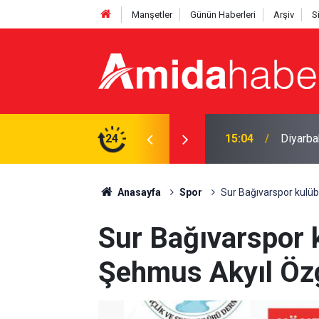
Manşetler
Günün Haberleri
Arşiv
S
en 560 sentetik hap çıktı
24
15:04
Diyarbak
Anasayfa
Spor
Sur Bağıvarspor kulü
Sur Bağıvarspor 
Şehmus Akyıl Öz