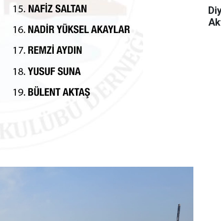
Di
Aky