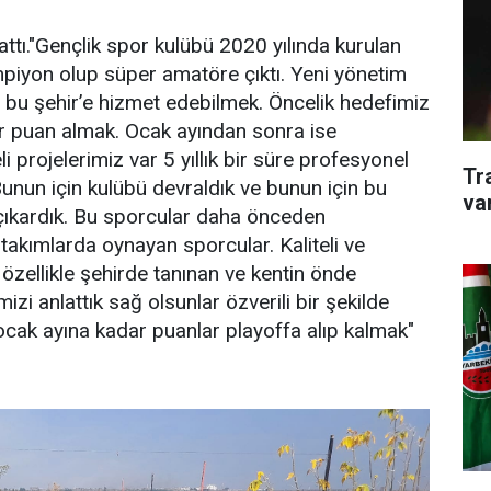
lattı."Gençlik spor kulübü 2020 yılında kurulan
mpiyon olup süper amatöre çıktı. Yeni yönetim
 bu şehir’e hizmet edebilmek. Öncelik hedefimiz
r puan almak. Ocak ayından sonra ise
 projelerimiz var 5 yıllık bir süre profesyonel
Tr
Bunun için kulübü devraldık ve bunun için bu
va
 çıkardık. Bu sporcular daha önceden
takımlarda oynayan sporcular. Kaliteli ve
özellikle şehirde tanınan ve kentin önde
izi anlattık sağ olsunlar özverili bir şekilde
 ocak ayına kadar puanlar playoffa alıp kalmak"