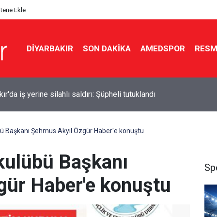
itene Ekle
DIYARBAKIR
SON DAKIKA
AMEDSPOR
RESM
ır'da iş yerine silahlı saldırı: Şüpheli tutuklandı
bü Başkanı Şehmus Akyıl Özgür Haber'e konuştu
kulübü Başkanı
Sp
gür Haber'e konuştu