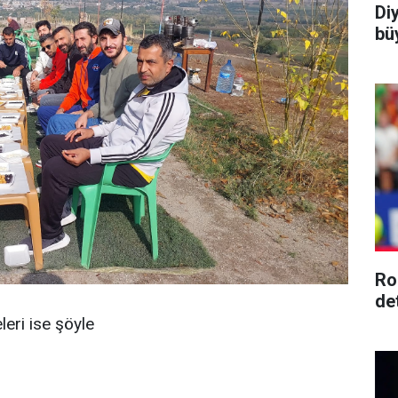
Di
büy
Ro
de
eri ise şöyle