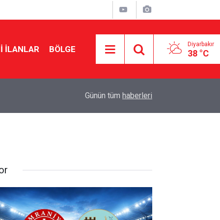
Diyarbakır
I İLANLAR
BÖLGE
38 °C
14:53
Samuel Ballet imza için Diyarbakır’a geliyor
Günün tüm
haberleri
or