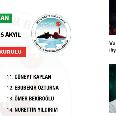
Va
il