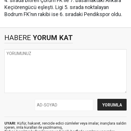
4. sırada bitiren Çorum FK ile 7. basamaktaki Ankara
Keçiörengücü eşleşti. Ligi 5. sırada noktalayan
Bodrum FK’nın rakibi ise 6. sıradaki Pendikspor oldu.
HABERE
YORUM KAT
UYARI:
Küfür, hakaret, rencide edici cümleler veya imalar, inançlara saldırı
içeren, imla kuralları ile yazılmamış,