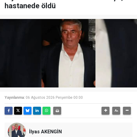
hastanede öldü
Yayınlanma:
06 Ağustos 2026 Perşembe 00:00
İlyas AKENGİN