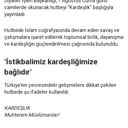
Diyanet İşleri Başkanlığı, 7 Ağustos Cuma günü
camilerde okunacak hutbeyi “Kardeşlik” başlığıyla
yayımladı.
Hutbede İslam coğrafyasında devam eden savaş ve
çatışmalara işaret edilerek toplumsal birlik, dayanışma
ve kardeşliğin güçlendirilmesi çağrısında bulunuldu.
‘İstikbalimiz kardeşliğimize
bağlıdır’
Türkiye’nin çevresindeki gelişmelere dikkat çekilen
hutbede şu ifadeler kullanıldı:
KARDEŞLİK
Muhterem Müslümanlar!