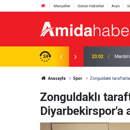
Manşetler
Günün Haberleri
Arşiv
S
lı
24
22:50
Cumhurb
Anasayfa
Spor
Zonguldaklı taraftarla
Zonguldaklı taraf
Diyarbekirspor'a 