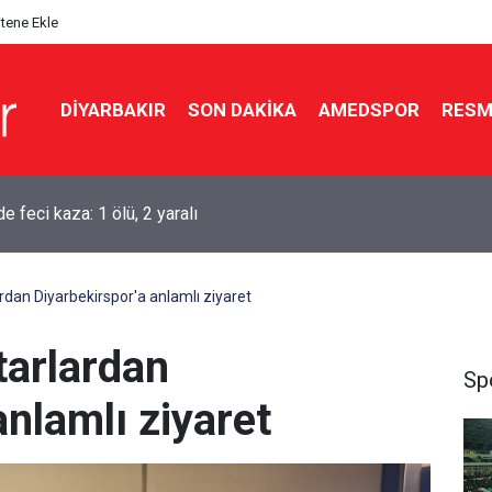
itene Ekle
DIYARBAKIR
SON DAKIKA
AMEDSPOR
RESM
aşkanı Erdoğan Suudi Arabistan’a gidiyor
rdan Diyarbekirspor'a anlamlı ziyaret
tarlardan
Sp
anlamlı ziyaret