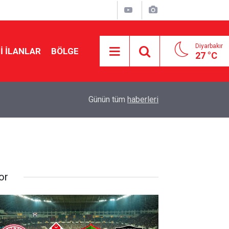
Diyarbakır
I İLANLAR
BÖLGE
27 °C
21:47
MGK’den çözüm süreci mesajı: Tarihi bir merhal
Günün tüm
haberleri
or