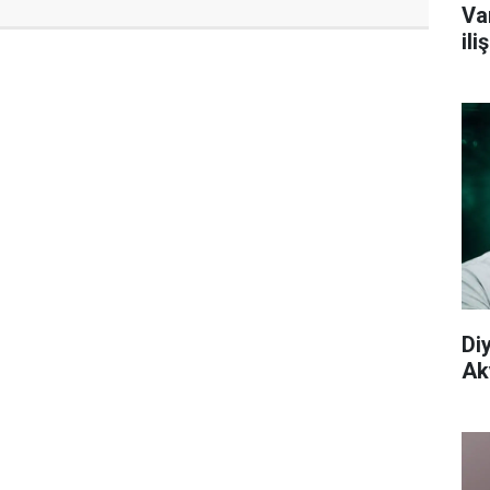
Va
il
Di
Aky