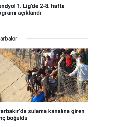
endyol 1. Lig'de 2-8. hafta
ogramı açıklandı
yarbakır
yarbakır’da sulama kanalına giren
nç boğuldu