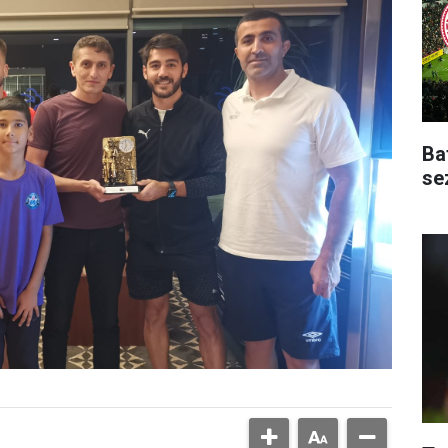
Ba
se