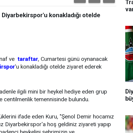
Tr
va
Diyarbekirspor'u konakladığı otelde
snaf ve
taraftar
, Cumartesi günü oynanacak
irspor
'u konakladığı otelde ziyaret ederek
Di
denle ilgili mini bir heykel hediye eden grup
büy
e centilmenlik temennisinde bulundu.
düklerini ifade eden Kuru, "Şenol Demir hocamız
Diyarbekirspor'a hoş geldiniz ziyareti yapıp
madenci heykelini şehrimizin ve