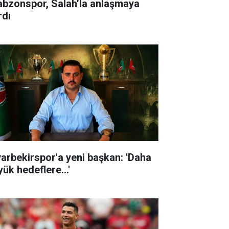
abzonspor, Salah’la anlaşmaya
rdı
yarbekirspor'a yeni başkan: 'Daha
ük hedeflere...'