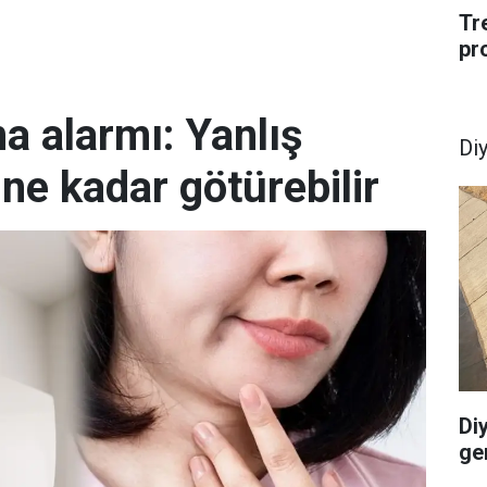
Tr
pr
ma alarmı: Yanlış
Di
ine kadar götürebilir
Di
ge