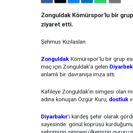
Zonguldak Kömürspor'lu bir grup 
ziyaret etti.
Şehmus Kızılaslan
Zonguldak
Kömürspor'lu bir grup e
maç için Zonguldak'a gelen
Diyarbek
anlamlı bir davranışa imza attı.
Kafileye Zonguldak'ın simgesi olan ma
adına konuşan Özgür Kuru,
dostluk
v
Diyarbakır
'ı kardeş şehir olarak gör
sayesinde gönül köprüsü kurduğumuz 
şehrimizin simgesi,ülkemizin gururu 