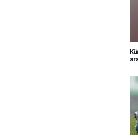
Kü
ar