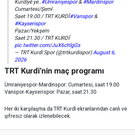
Kurdîyê ye..
#Ümraniyespor
&
#Mardinspor
Cumartesi/Şemî
Saet 19.00 / TRT KURDÎ
#Vanspor
&
#Kayserispor
Pazar/Yekşem
Saet 21.30 / TRT KURDÎ
pic.twitter.com/JuX6chlgGs
— TRT Kurdî Spor (@trtkurdispor)
August 6,
2026
TRT Kurdî’nin maç programı
Ümraniyespor-Mardinspor: Cumartesi, saat 19.00
Vanspor-Kayserispor: Pazar, saat 21.30
Her iki karşılaşma da TRT Kurdî ekranlarından canlı ve
şifresiz olarak izlenebilecek.