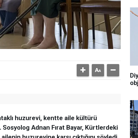
Di
ob
taklı huzurevi, kentte aile kültürü
. Sosyolog Adnan Fırat Bayar, Kürtlerdeki
 ailenin huzurevine karşı çıktığını söyledi.