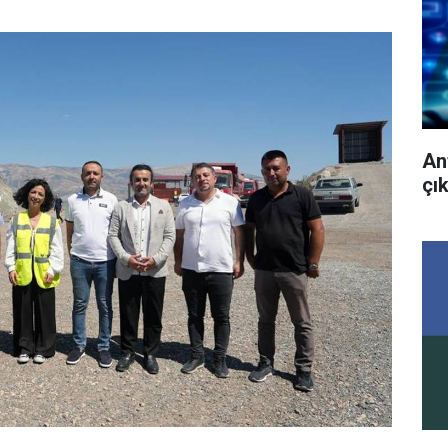
An
çık