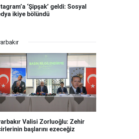
stagram’a ‘Şipşak’ geldi: Sosyal
dya ikiye bölündü
yarbakır
yarbakır Valisi Zorluoğlu: Zehir
irlerinin başlarını ezeceğiz