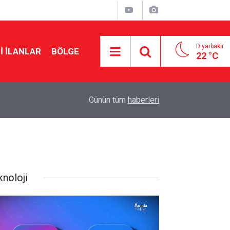
Diyarbakır
I İLANLAR
BÖLGE
22 °C
22:10
Musa Anter davasının yeniden açılması için Ada
Günün tüm
haberleri
knoloji