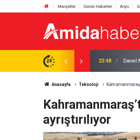
Manşetler
Günün Haberleri
Arşiv
S
tti: ‘Başım dik ayrılıyorum’
24
23:25
Pezeşki
Anasayfa
Teknoloji
Kahramanmaraş’ta
Kahramanmaraş’t
ayrıştırılıyor