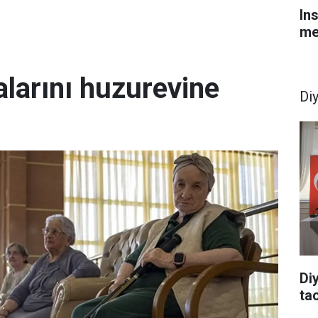
In
me
larını huzurevine
Di
Di
tac