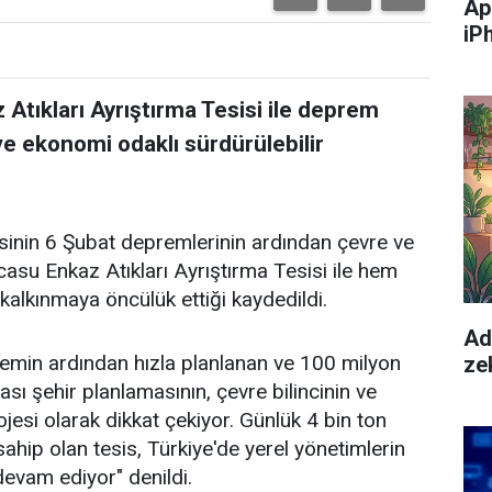
Ap
iP
tıkları Ayrıştırma Tesisi ile deprem
ve ekonomi odaklı sürdürülebilir
inin 6 Şubat depremlerinin ardından çevre ve
asu Enkaz Atıkları Ayrıştırma Tesisi ile hem
 kalkınmaya öncülük ettiği kaydedildi.
Ad
emin ardından hızla planlanan ve 100 milyon
zek
rası şehir planlamasının, çevre bilincinin ve
ojesi olarak dikkat çekiyor. Günlük 4 bin ton
sahip olan tesis, Türkiye'de yerel yönetimlerin
devam ediyor" denildi.