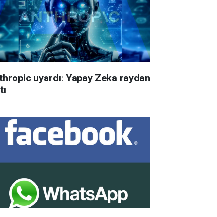
thropic uyardı: Yapay Zeka raydan
tı