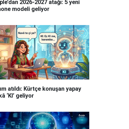
ple’dan 2026-2027 atağı: 5 yeni
hone modeli geliyor
ım atıldı: Kürtçe konuşan yapay
â ‘KI’ geliyor