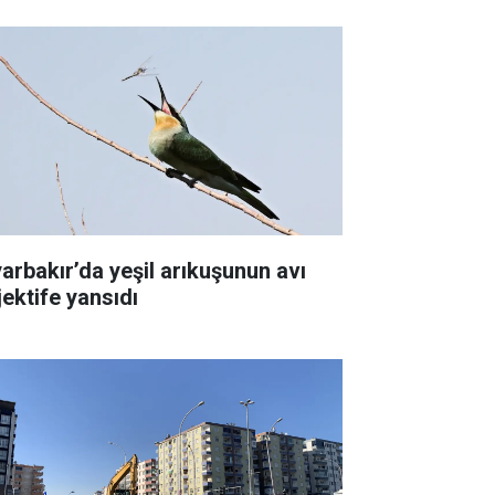
yarbakır’da yeşil arıkuşunun avı
jektife yansıdı