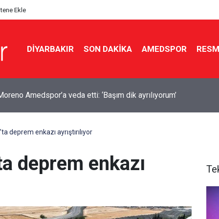
itene Ekle
DIYARBAKIR
SON DAKIKA
AMEDSPOR
RESM
yan’dan ABD ile mutabakat mesajı: Neden sürekli savaşalım?
 deprem enkazı ayrıştırılıyor
a deprem enkazı
Te