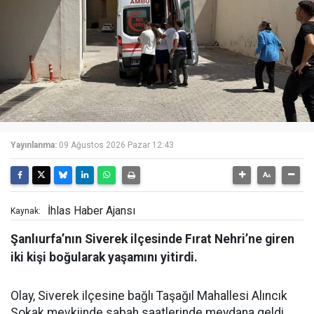
Yayınlanma:
09 Ağustos 2026 Pazar 12:43
İhlas Haber Ajansı
Kaynak:
Şanlıurfa’nın Siverek ilçesinde Fırat Nehri’ne giren
iki kişi boğularak yaşamını yitirdi.
Olay, Siverek ilçesine bağlı Taşağıl Mahallesi Alıncık
Sokak mevkiinde sabah saatlerinde meydana geldi.