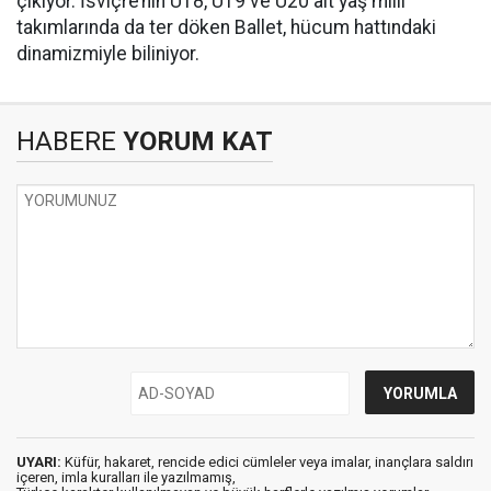
çıkıyor. İsviçre’nin U18, U19 ve U20 alt yaş milli
takımlarında da ter döken Ballet, hücum hattındaki
dinamizmiyle biliniyor.
HABERE
YORUM KAT
UYARI:
Küfür, hakaret, rencide edici cümleler veya imalar, inançlara saldırı
içeren, imla kuralları ile yazılmamış,