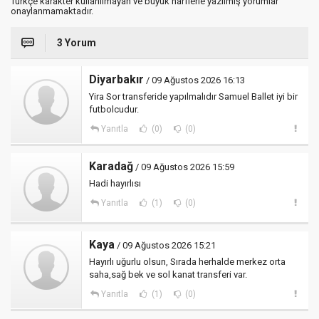
Türkçe karakter kullanılmayan ve büyük harflerle yazılmış yorumlar
onaylanmamaktadır.
3 Yorum
Diyarbakır
/ 09 Ağustos 2026 16:13
Yira Sor transferide yapılmalıdır Samuel Ballet iyi bir
futbolcudur.
Yanıtla
(0)
(0)
Karadağ
/ 09 Ağustos 2026 15:59
Hadi hayırlısı
Yanıtla
(1)
(0)
Kaya
/ 09 Ağustos 2026 15:21
Hayırlı uğurlu olsun, Sırada herhalde merkez orta
saha,sağ bek ve sol kanat transferi var.
Yanıtla
(1)
(0)