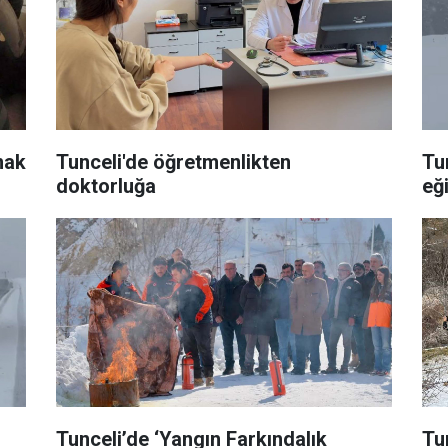
mak
Tunceli'de öğretmenlikten
Tu
doktorluğa
eği
Tunceli’de ‘Yangın Farkındalık
Tu