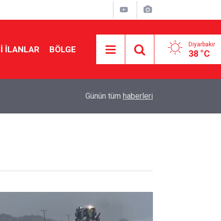
Diyarbakır
I İLANLAR
BÖLGE
38 °C
11:34
Diyarbakır’da emeklilerin gündemi: Yoksulluk
Günün tüm
haberleri