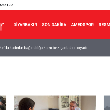
itene Ekle
DIYARBAKIR
SON DAKIKA
AMEDSPOR
RESM
ır’da kadınlar bağımlılığa karşı bez çantaları boyadı