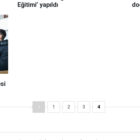
Eğitimi’ yapıldı
do
si
1
2
3
4