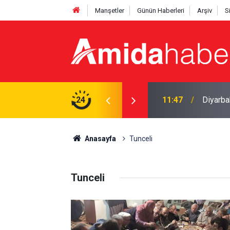
Manşetler
Günün Haberleri
Arşiv
S
nda evlendi
24
11:47
Diyarbak
Anasayfa
Tunceli
Tunceli