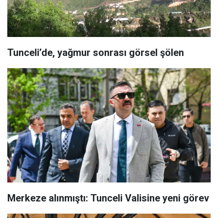
Tunceli’de, yağmur sonrası görsel şölen
Merkeze alınmıştı: Tunceli Valisine yeni görev