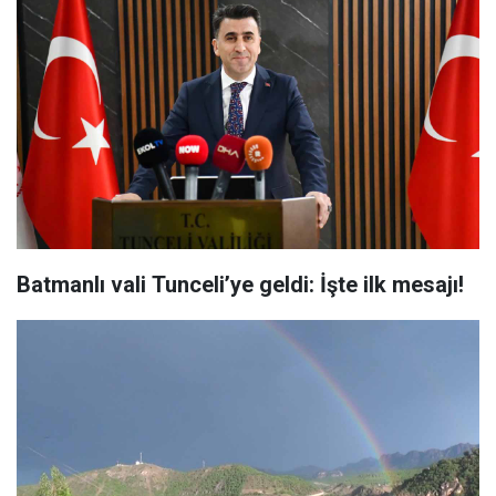
Batmanlı vali Tunceli’ye geldi: İşte ilk mesajı!