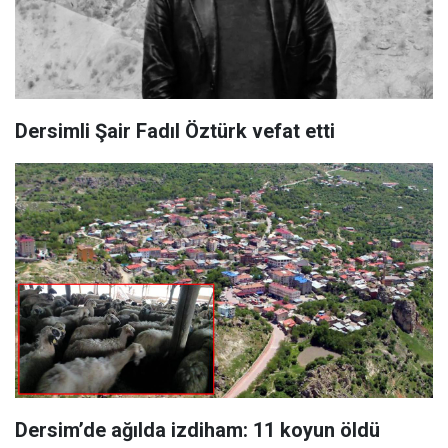
Dersimli Şair Fadıl Öztürk vefat etti
Dersim’de ağılda izdiham: 11 koyun öldü