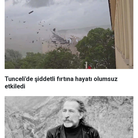
Tunceli'de şiddetli fırtına hayatı olumsuz
etkiledi