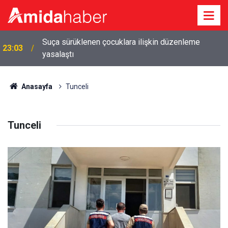
22:09
Diyarbakır'da diş kliniğine silahlı saldırı: 2 tutuklama
Anasayfa
Tunceli
Tunceli