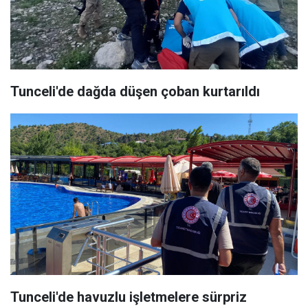
Tunceli'de dağda düşen çoban kurtarıldı
Tunceli'de havuzlu işletmelere sürpriz