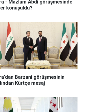
ra - Mazlum Abdi görüşmesinde
ler konuşuldu?
ra’dan Barzani görüşmesinin
dından Kürtçe mesaj