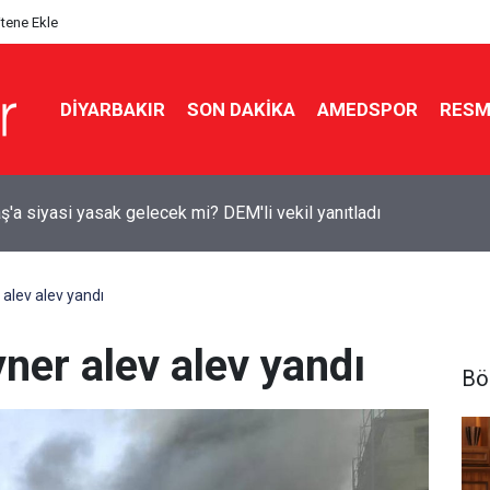
itene Ekle
DIYARBAKIR
SON DAKIKA
AMEDSPOR
RESM
lik tarihi teklife Diyarbakır’dan kimler imza attı?
 alev alev yandı
yner alev alev yandı
Bö