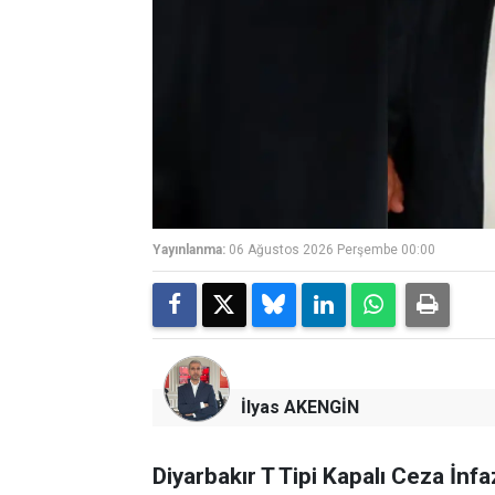
Yayınlanma:
06 Ağustos 2026 Perşembe 00:00
İlyas AKENGİN
Diyarbakır T Tipi Kapalı Ceza İn