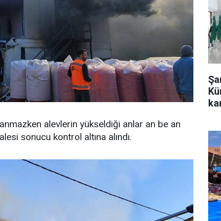
Şa
Kü
kar
nmazken alevlerin yükseldiği anlar an be an
lesi sonucu kontrol altına alındı.