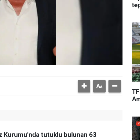
te
TF
Am
faz Kurumu'nda tutuklu bulunan 63