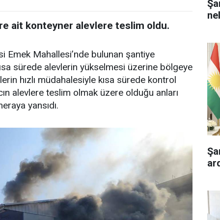
Şa
ne
re ait konteyner alevlere teslim oldu.
esi Emek Mahallesi’nde bulunan şantiye
 Kısa sürede alevlerin yükselmesi üzerine bölgeye
iplerin hızlı müdahalesiyle kısa sürede kontrol
acın alevlere teslim olmak üzere olduğu anları
meraya yansıdı.
Şa
ar