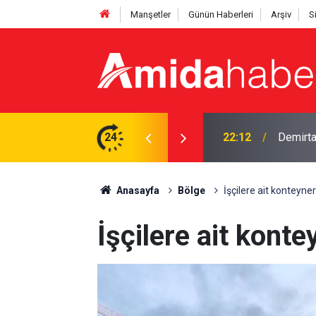
Manşetler
Günün Haberleri
Arşiv
S
mi? DEM'li vekil yanıtladı
24
21:53
12 madde
Anasayfa
Bölge
İşçilere ait konteyner
İşçilere ait konte