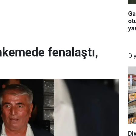
Ga
otu
yar
hkemede fenalaştı,
Di
Di