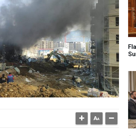
Fl
Su