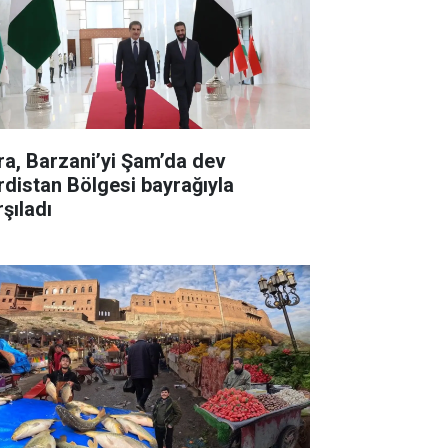
ra, Barzani’yi Şam’da dev
rdistan Bölgesi bayrağıyla
şıladı