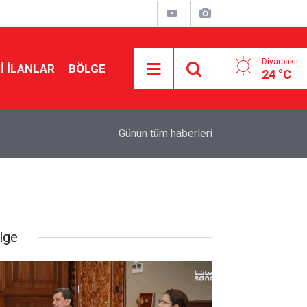
Diyarbakır
I İLANLAR
BÖLGE
24 °C
21:46
Diyarbakır’da geçici satış fuarlarına tepki
Günün tüm
haberleri
lge