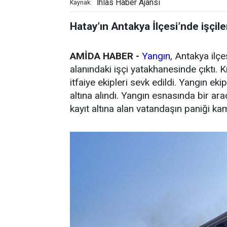
İhlas Haber Ajansı
Kaynak:
Hatay’ın Antakya İlçesi’nde işçile
AMİDA HABER -
Yangın
, Antakya ilç
alanındaki işçi yatakhanesinde çıktı.
itfaiye ekipleri sevk edildi. Yangın ek
altına alındı. Yangın esnasında bir ar
kayıt altına alan vatandaşın paniği ka