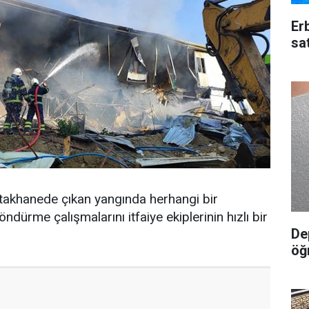
Erb
sa
atakhanede çıkan yangında herhangi bir
dürme çalışmalarını itfaiye ekiplerinin hızlı bir
De
öğ