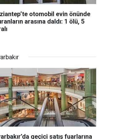
ziantep’te otomobil evin önünde
ranların arasına daldı: 1 ölü, 5
alı
yarbakır
yarbakır’da geçici satış fuarlarına