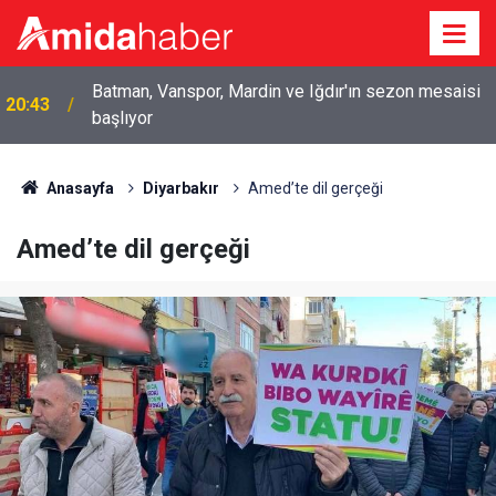
19:58
Hasankeyf’te baraj gölünde kadın cesedi bulundu
Anasayfa
Diyarbakır
Amed’te dil gerçeği
Amed’te dil gerçeği