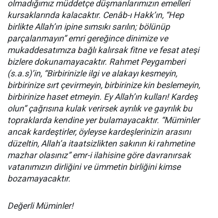
olmadığımız müddetçe düşmanlarımızın emelleri
kursaklarında kalacaktır. Cenâb-ı Hakk’ın, “Hep
birlikte Allah’ın ipine sımsıkı sarılın; bölünüp
parçalanmayın” emri gereğince dinimize ve
mukaddesatımıza bağlı kalırsak fitne ve fesat ateşi
bizlere dokunamayacaktır. Rahmet Peygamberi
(s.a.s)’in, “Birbirinizle ilgi ve alakayı kesmeyin,
birbirinize sırt çevirmeyin, birbirinize kin beslemeyin,
birbirinize haset etmeyin. Ey Allah’ın kulları! Kardeş
olun” çağrısına kulak verirsek ayrılık ve gayrılık bu
topraklarda kendine yer bulamayacaktır. “Müminler
ancak kardeştirler, öyleyse kardeşlerinizin arasını
düzeltin, Allah’a itaatsizlikten sakının ki rahmetine
mazhar olasınız” emr-i ilahisine göre davranırsak
vatanımızın dirliğini ve ümmetin birliğini kimse
bozamayacaktır.
Değerli Müminler!