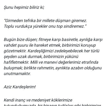
Şunu hepimiz biliriz ki;
“Girmeden tefrika bir millete düşman giremez.
Toplu vurdukça yürekler onu top sindiremez.”
Bugün bize düşen; fitneye karşı basiretle, ayrılığa karşı
vahdet şuuru ile hareket etmek, birbirimizi koruyup
gözetmektir. Kardeşliğimizi zedeleyebilecek her türlü
şeyden uzak durmak, birbirimizin yükünü
hafifletmektir. Milli ve manevi değerlerimiz etrafında
buluşmak; birlikte rahmetin, ayrılıkta azabın olduğunu
unutmamaktır.
Aziz Kardeşlerim!
Kendi inanç ve medeniyet köklerimize
tutunduğumuzda, bir binanın tuğlaları gibi birbirimize