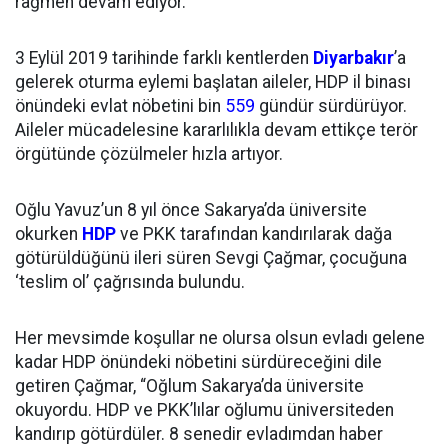
rağmen devam ediyor.
3 Eylül 2019 tarihinde farklı kentlerden
Diyarbakır
’a
gelerek oturma eylemi başlatan aileler, HDP il binası
önündeki evlat nöbetini bin
559
gündür sürdürüyor.
Aileler mücadelesine kararlılıkla devam ettikçe terör
örgütünde çözülmeler hızla artıyor.
Oğlu Yavuz’un 8 yıl önce Sakarya’da üniversite
okurken
HDP
ve PKK tarafından kandırılarak dağa
götürüldüğünü ileri süren Sevgi Çağmar, çocuğuna
‘teslim ol’ çağrısında bulundu.
Her mevsimde koşullar ne olursa olsun evladı gelene
kadar HDP önündeki nöbetini sürdüreceğini dile
getiren Çağmar, “Oğlum Sakarya’da üniversite
okuyordu. HDP ve PKK’lılar oğlumu üniversiteden
kandırıp götürdüler. 8 senedir evladımdan haber