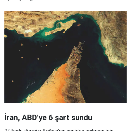
İran, ABD’ye 6 şart sundu
Zülkadr, Hürmüz Boğazı’nın yeniden açılması için