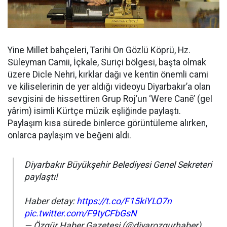
Yine Millet bahçeleri, Tarihi On Gözlü Köprü, Hz.
Süleyman Camii, İçkale, Suriçi bölgesi, başta olmak
üzere Dicle Nehri, kırklar dağı ve kentin önemli cami
ve kiliselerinin de yer aldığı videoyu Diyarbakır’a olan
sevgisini de hissettiren Grup Roj’un ‘Were Canê’ (gel
yârim) isimli Kürtçe müzik eşliğinde paylaştı.
Paylaşım kısa sürede binlerce görüntüleme alırken,
onlarca paylaşım ve beğeni aldı.
Diyarbakır Büyükşehir Belediyesi Genel Sekreteri
paylaştı!
Haber detay:
https://t.co/F15kiYLO7n
pic.twitter.com/F9tyCFbGsN
— Özgür Haber Gazetesi (@diyarozgurhaber)