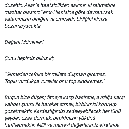
düzeltin, Allah’a itaatsizlikten sakının ki rahmetine
mazhar olasınız” emr-i ilahisine göre davranırsak
vatanımızın dirliğini ve ümmetin birliğini kimse
bozamayacaktır.
Değerli Müminler!
Şunu hepimiz biliriz ki;
“Girmeden tefrika bir millete düşman giremez.
Toplu vurdukça yürekler onu top sindiremez.”
Bugün bize düşen; fitneye karşı basiretle, ayrılığa karşı
vahdet şuuru ile hareket etmek, birbirimizi koruyup
gözetmektir. Kardeşliğimizi zedeleyebilecek her türlü
şeyden uzak durmak, birbirimizin yükünü
hafifletmektir. Milli ve manevi değerlerimiz etrafında