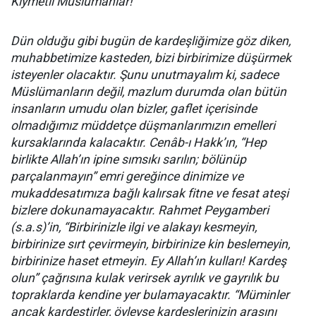
Kıymetli Müslümanlar!
Dün olduğu gibi bugün de kardeşliğimize göz diken,
muhabbetimize kasteden, bizi birbirimize düşürmek
isteyenler olacaktır. Şunu unutmayalım ki, sadece
Müslümanların değil, mazlum durumda olan bütün
insanların umudu olan bizler, gaflet içerisinde
olmadığımız müddetçe düşmanlarımızın emelleri
kursaklarında kalacaktır. Cenâb-ı Hakk’ın, “Hep
birlikte Allah’ın ipine sımsıkı sarılın; bölünüp
parçalanmayın” emri gereğince dinimize ve
mukaddesatımıza bağlı kalırsak fitne ve fesat ateşi
bizlere dokunamayacaktır. Rahmet Peygamberi
(s.a.s)’in, “Birbirinizle ilgi ve alakayı kesmeyin,
birbirinize sırt çevirmeyin, birbirinize kin beslemeyin,
birbirinize haset etmeyin. Ey Allah’ın kulları! Kardeş
olun” çağrısına kulak verirsek ayrılık ve gayrılık bu
topraklarda kendine yer bulamayacaktır. “Müminler
ancak kardeştirler, öyleyse kardeşlerinizin arasını