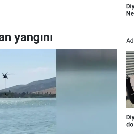
Di
Ne
an yangını
Ad
Di
dol