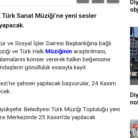
Di
ob
, Türk Sanat Müziği’ne yeni sesler
 yapacak.
ür ve Sosyal İşler Dairesi Başkanlığına bağlı
üziği ve Türk Halk
Müziğinin
araştırılması,
ulamalarını konser vererek halkın beğenisine
daşların gönüllülük esasıyla kayıt
ezi’ne şahsen yapılacak başvurular, 24 Kasım
cek.
Di
no
üyükşehir Belediyesi Türk Müziği Topluluğu yeni
gre Merkezinde 25 Kasım’da yapılacak