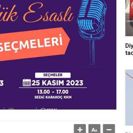
Di
tac