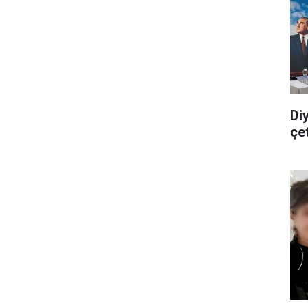
Di
çe