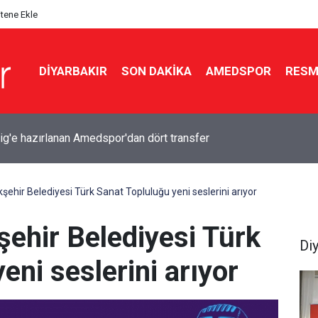
itene Ekle
DIYARBAKIR
SON DAKIKA
AMEDSPOR
RESM
ig'e hazırlanan Amedspor'dan dört transfer
r’un 2’inci ve 3’üncü hafta maç programı belli oldu
şehir Belediyesi Türk Sanat Topluluğu yeni seslerini arıyor
şehir Belediyesi Türk
Di
eni seslerini arıyor