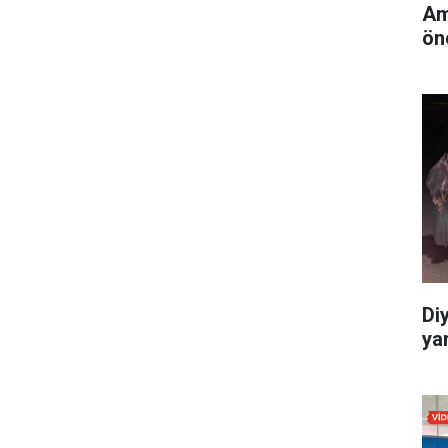
Am
ön
Di
yar