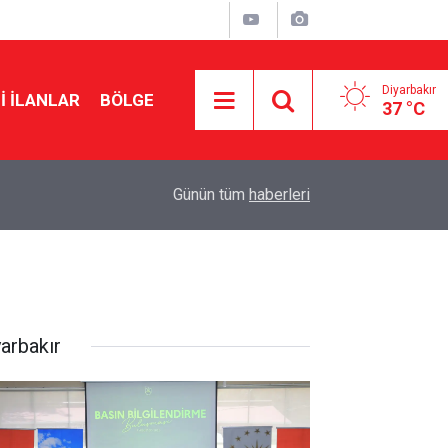
Diyarbakır
I İLANLAR
BÖLGE
37 °C
15:13
Adalet Bakanı: Kayyımlar kalacak, Demirtaş çık
Günün tüm
haberleri
yarbakır