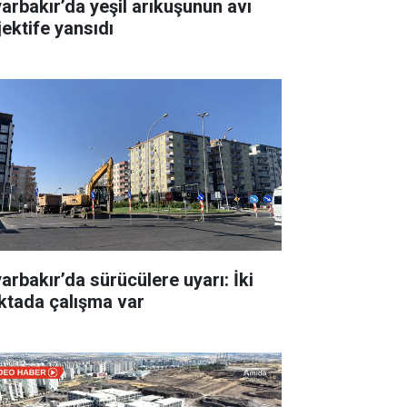
yarbakır’da yeşil arıkuşunun avı
jektife yansıdı
yarbakır’da sürücülere uyarı: İki
ktada çalışma var