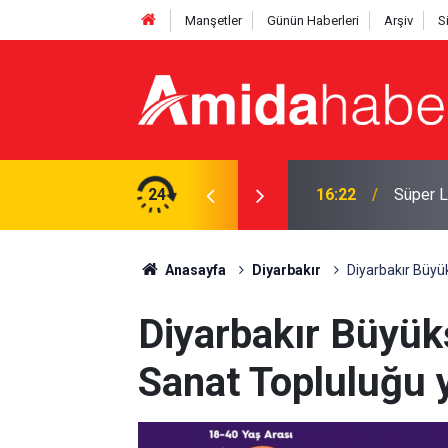
Manşetler
Günün Haberleri
Arşiv
S
16:22
Süper L
24
15:25
Amedspo
Anasayfa
Diyarbakır
Diyarbakır Büyük
Diyarbakır Büyük
Sanat Topluluğu y