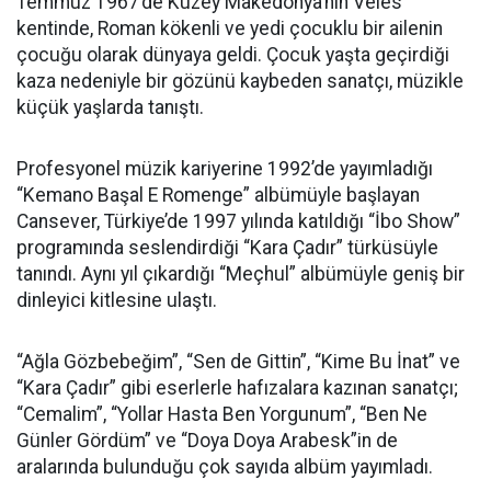
Temmuz 1967’de Kuzey Makedonya’nın Veles
kentinde, Roman kökenli ve yedi çocuklu bir ailenin
çocuğu olarak dünyaya geldi. Çocuk yaşta geçirdiği
kaza nedeniyle bir gözünü kaybeden sanatçı, müzikle
küçük yaşlarda tanıştı.
Profesyonel müzik kariyerine 1992’de yayımladığı
“Kemano Başal E Romenge” albümüyle başlayan
Cansever, Türkiye’de 1997 yılında katıldığı “İbo Show”
programında seslendirdiği “Kara Çadır” türküsüyle
tanındı. Aynı yıl çıkardığı “Meçhul” albümüyle geniş bir
dinleyici kitlesine ulaştı.
“Ağla Gözbebeğim”, “Sen de Gittin”, “Kime Bu İnat” ve
“Kara Çadır” gibi eserlerle hafızalara kazınan sanatçı;
“Cemalim”, “Yollar Hasta Ben Yorgunum”, “Ben Ne
Günler Gördüm” ve “Doya Doya Arabesk”in de
aralarında bulunduğu çok sayıda albüm yayımladı.