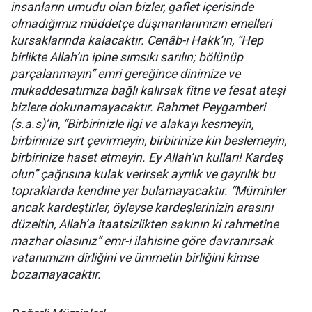
insanların umudu olan bizler, gaflet içerisinde
olmadığımız müddetçe düşmanlarımızın emelleri
kursaklarında kalacaktır. Cenâb-ı Hakk’ın, “Hep
birlikte Allah’ın ipine sımsıkı sarılın; bölünüp
parçalanmayın” emri gereğince dinimize ve
mukaddesatımıza bağlı kalırsak fitne ve fesat ateşi
bizlere dokunamayacaktır. Rahmet Peygamberi
(s.a.s)’in, “Birbirinizle ilgi ve alakayı kesmeyin,
birbirinize sırt çevirmeyin, birbirinize kin beslemeyin,
birbirinize haset etmeyin. Ey Allah’ın kulları! Kardeş
olun” çağrısına kulak verirsek ayrılık ve gayrılık bu
topraklarda kendine yer bulamayacaktır. “Müminler
ancak kardeştirler, öyleyse kardeşlerinizin arasını
düzeltin, Allah’a itaatsizlikten sakının ki rahmetine
mazhar olasınız” emr-i ilahisine göre davranırsak
vatanımızın dirliğini ve ümmetin birliğini kimse
bozamayacaktır.