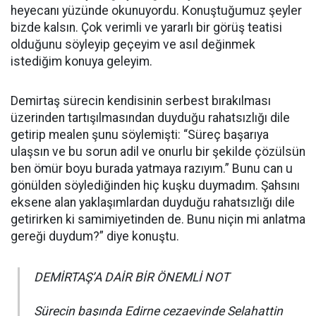
heyecanı yüzünde okunuyordu. Konuştuğumuz şeyler
bizde kalsın. Çok verimli ve yararlı bir görüş teatisi
olduğunu söyleyip geçeyim ve asıl değinmek
istediğim konuya geleyim.
Demirtaş sürecin kendisinin serbest bırakılması
üzerinden tartışılmasından duyduğu rahatsızlığı dile
getirip mealen şunu söylemişti: “Süreç başarıya
ulaşsın ve bu sorun adil ve onurlu bir şekilde çözülsün
ben ömür boyu burada yatmaya razıyım.” Bunu can u
gönülden söylediğinden hiç kuşku duymadım. Şahsını
eksene alan yaklaşımlardan duyduğu rahatsızlığı dile
getirirken ki samimiyetinden de. Bunu niçin mi anlatma
gereği duydum?” diye konuştu.
DEMİRTAŞ’A DAİR BİR ÖNEMLİ NOT
Sürecin başında Edirne cezaevinde Selahattin