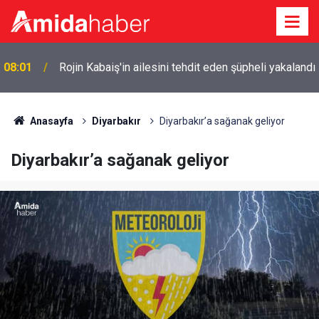
ı
00:15
Kürtler anne-babalarını huzurevine gönderir mi?
Anasayfa
Diyarbakır
Diyarbakır’a sağanak geliyor
Diyarbakır’a sağanak geliyor