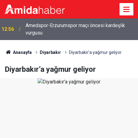
Amedspor-Erzurumspor maçı öncesi kardeşlik
12:56
2026-2027 eğitim öğretim yılı takvimi belli oldu:
vurgusu
12:43
İşte tüm tatil tarihleri
Anasayfa
Diyarbakır
Diyarbakır’a yağmur geliyor
Diyarbakır’a yağmur geliyor