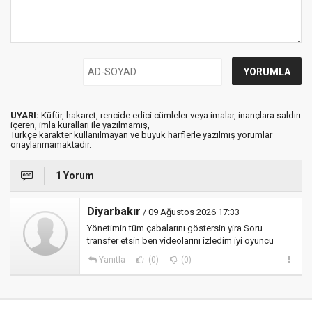
UYARI:
Küfür, hakaret, rencide edici cümleler veya imalar, inançlara saldırı
içeren, imla kuralları ile yazılmamış,
Türkçe karakter kullanılmayan ve büyük harflerle yazılmış yorumlar
onaylanmamaktadır.
1 Yorum
Diyarbakır
/ 09 Ağustos 2026 17:33
Yönetimin tüm çabalarını göstersin yira Soru
transfer etsin ben videolarını izledim iyi oyuncu
Yanıtla
(0)
(0)