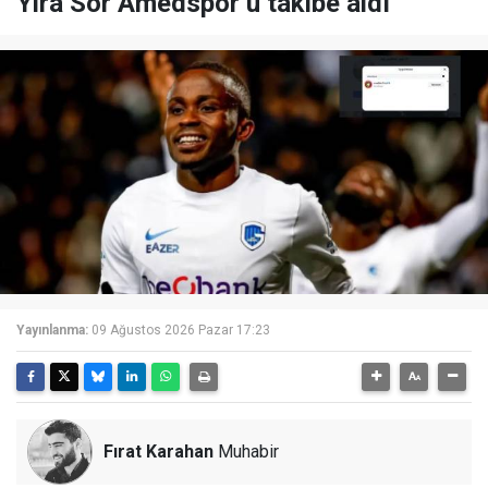
Yira Sor Amedspor’u takibe aldı
Yayınlanma:
09 Ağustos 2026 Pazar 17:23
Fırat Karahan
Muhabir