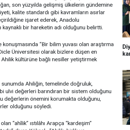
oğan, son yüzyılda gelişmiş ülkelerin gündemine
eti, kalite standardı gibi kavramların asırlar
çirildiğine işaret ederek, Anadolu
 kaynaklı bir hareketin adı olduğunu belirtti.
e konuşmasında “Bir bilim yuvası olan araştırma
Di
cle Üniversitesi olarak bizlere düşen en
ka
 Ahilik kültürüne bağlı nesiller yetiştirmek
ı sunumda Ahiliğin, temelinde doğruluk,
ibi ulvi değerleri barındıran bir sistem olduğunu
ğu değerlerin önemini korumakta olduğunu,
rler olduğunu söyledi.
olan “ahîlik” ıstılâhı Arapça “kardeşim”