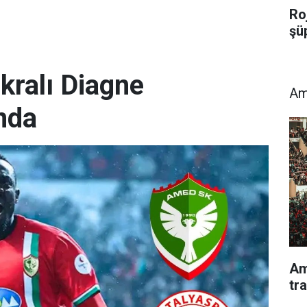
Roj
şü
kralı Diagne
Am
nda
Am
tr