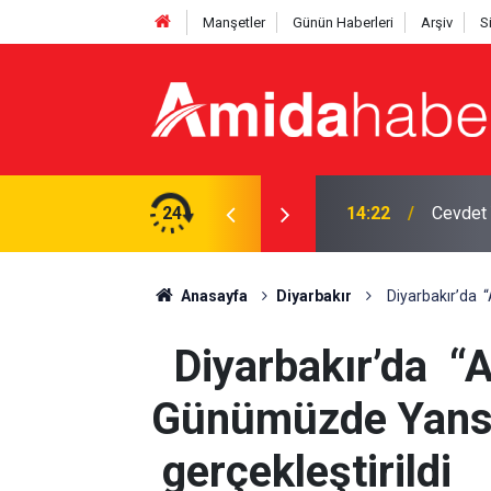
Manşetler
Günün Haberleri
Arşiv
S
vize serbestisi mesajı
24
14:12
Vanlı D
Anasayfa
Diyarbakır
Diyarbakır’da “
Diyarbakır’da “A
Günümüzde Yansı
gerçekleştirildi