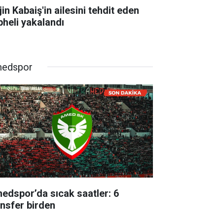
in Kabaiş'in ailesini tehdit eden
pheli yakalandı
edspor
edspor’da sıcak saatler: 6
ansfer birden