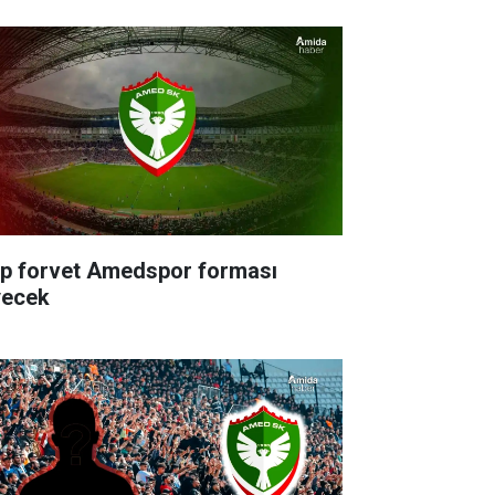
rp forvet Amedspor forması
yecek