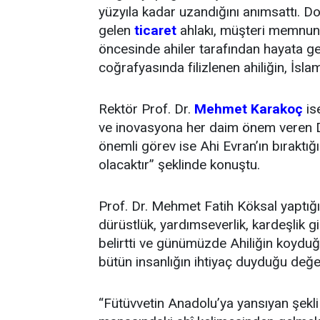
yüzyıla kadar uzandığını anımsattı. D
gelen
ticaret
ahlakı, müşteri memnuniy
öncesinde ahiler tarafından hayata ge
coğrafyasında filizlenen ahiliğin, İslam
Rektör Prof. Dr.
Mehmet Karakoç
is
ve inovasyona her daim önem veren Di
önemli görev ise Ahi Evran’ın bıraktığı
olacaktır” şeklinde konuştu.
Prof. Dr. Mehmet Fatih Köksal yaptığ
dürüstlük, yardımseverlik, kardeşlik g
belirtti ve günümüzde Ahiliğin koydu
bütün insanlığın ihtiyaç duyduğu değe
“Fütüvvetin Anadolu’ya yansıyan şekli 