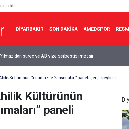
itene Ekle
DIYARBAKIR
SON DAKIKA
AMEDSPOR
RESM
amlanur’un dosyası yeniden açıldı: Cinayet çıktı
Ahilik Kültürünün Günümüzde Yansımaları” paneli gerçekleştirildi
hilik Kültürünün
Di
maları” paneli