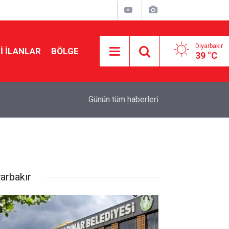
Diyarbakır
I İLANLAR
BÖLGE
39 °C
13:50
Diyarbakır’da kurşunlama ve yaralamadan 4 kişi 
Günün tüm
haberleri
yarbakır