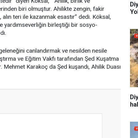
ir” diyen Köksal, “Ahilik, birlik ve
Di
inden biri olmuştur. Ahilikte zengin, fakir
Yo
alın teri ile kazanmak esastır” dedi. Köksal,
ve yardımseverliğin birleştiği bir sosyo-
dı.
leneğini canlandırmak ve nesilden nesile
ştırma ve Eğitim Vakfı tarafından Şed Kuşatma
 Dr. Mehmet Karakoç da Şed kuşandı, Ahilik Duası
Di
ha