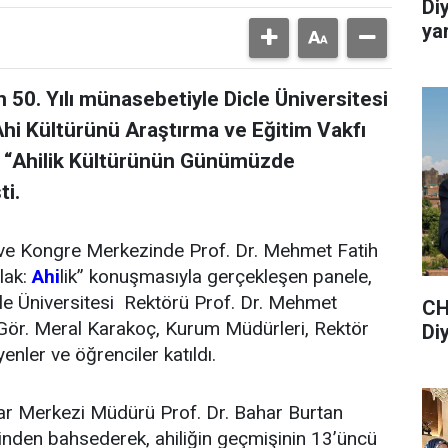
Di
ya
 50. Yılı münasebetiyle Dicle Üniversitesi
hi Kültürünü Araştırma ve Eğitim Vakfı
n “Ahilik Kültürünün Günümüzde
ti.
 ve Kongre Merkezinde Prof. Dr. Mehmet Fatih
lak:
Ahi
lik” konuşmasıyla gerçekleşen panele,
icle Üniversitesi Rektörü Prof. Dr. Mehmet
CH
Gör. Meral Karakoç, Kurum Müdürleri, Rektör
Di
nler ve öğrenciler katıldı.
ar Merkezi Müdürü Prof. Dr. Bahar Burtan
inden bahsederek, ahiliğin geçmişinin 13’üncü