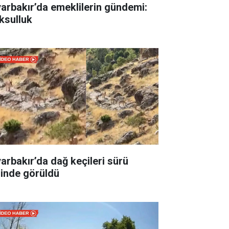
yarbakır’da emeklilerin gündemi:
ksulluk
yarbakır’da dağ keçileri sürü
linde görüldü