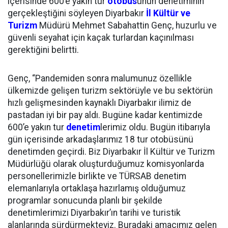
içerisinde 600’e yakın tur
otobüs
ünün denetiminin
gerçekleştiğini söyleyen Diyarbakır
İl Kültür ve
Turizm
Müdürü Mehmet Sabahattin Genç, huzurlu ve
güvenli seyahat için kaçak turlardan kaçınılması
gerektiğini belirtti.
Genç, “Pandemiden sonra malumunuz özellikle
ülkemizde gelişen turizm sektörüyle ve bu sektörün
hızlı gelişmesinden kaynaklı Diyarbakır ilimiz de
pastadan iyi bir pay aldı. Bugüne kadar kentimizde
600’e yakın tur
denetim
lerimiz oldu. Bugün itibarıyla
gün içerisinde arkadaşlarımız 18 tur otobüsünü
denetimden geçirdi. Biz Diyarbakır İl Kültür ve Turizm
Müdürlüğü olarak oluşturduğumuz komisyonlarda
personellerimizle birlikte ve TÜRSAB denetim
elemanlarıyla ortaklaşa hazırlamış olduğumuz
programlar sonucunda planlı bir şekilde
denetimlerimizi Diyarbakır’ın tarihi ve turistik
alanlarında sürdürmekteyiz. Buradaki amacımız gelen