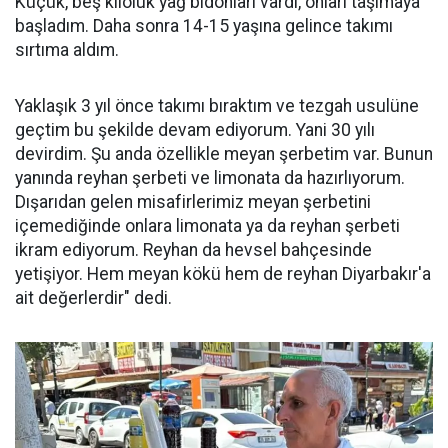
Küçük, beş kiloluk yağ bidonları vardı, onları taşımaya
başladım. Daha sonra 14-15 yaşına gelince takımı
sırtıma aldım.
Yaklaşık 3 yıl önce takımı bıraktım ve tezgah usulüne
geçtim bu şekilde devam ediyorum. Yani 30 yılı
devirdim. Şu anda özellikle meyan şerbetim var. Bunun
yanında reyhan şerbeti ve limonata da hazırlıyorum.
Dışarıdan gelen misafirlerimiz meyan şerbetini
içemediğinde onlara limonata ya da reyhan şerbeti
ikram ediyorum. Reyhan da hevsel bahçesinde
yetişiyor. Hem meyan kökü hem de reyhan Diyarbakır'a
ait değerlerdir" dedi.