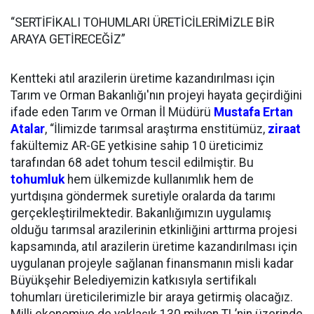
“SERTİFİKALI TOHUMLARI ÜRETİCİLERİMİZLE BİR
ARAYA GETİRECEĞİZ”
Kentteki atıl arazilerin üretime kazandırılması için
Tarım ve Orman Bakanlığı'nın projeyi hayata geçirdiğini
ifade eden Tarım ve Orman İl Müdürü
Mustafa Ertan
Atalar
, “İlimizde tarımsal araştırma enstitümüz,
ziraat
fakültemiz AR-GE yetkisine sahip 10 üreticimiz
tarafından 68 adet tohum tescil edilmiştir. Bu
tohumluk
hem ülkemizde kullanımlık hem de
yurtdışına göndermek suretiyle oralarda da tarımı
gerçekleştirilmektedir. Bakanlığımızın uygulamış
olduğu tarımsal arazilerinin etkinliğini arttırma projesi
kapsamında, atıl arazilerin üretime kazandırılması için
uygulanan projeyle sağlanan finansmanın misli kadar
Büyükşehir Belediyemizin katkısıyla sertifikalı
tohumları üreticilerimizle bir araya getirmiş olacağız.
Milli ekonomiye de yaklaşık 130 milyon TL’nin üzerinde