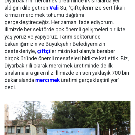
Diyarbakır’ın mercimek üretiminde ilk sıralarda yer
aldığını dile getiren
Vali
Su, “Çiftçilerimize sertifikalı
kırmızı mercimek tohumu dağıtımı
gerçekleştireceğiz. Her zaman ifade ediyorum.
İlimizde her sektörde çok önemli gelişmeleri birlikte
yaşıyoruz ve yapıyoruz. Tarım sektöründe
bakanlığımızın ve Büyükşehir Belediyemizin
destekleriyle,
çiftçi
lerimizin katkılarıyla beraber
birçok üründe önemli mesafeleri birlikte kat ettik. Biz,
Diyarbakır ili olarak mercimek üretiminde de ilk
sıralamalara giren iliz. İlimizde en son yaklaşık 700 bin
dekar alanda
mercimek
üretimi gerçekleştiriliyor”
dedi.