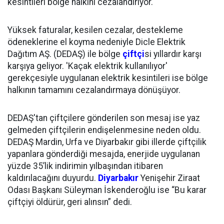
kesintileri bölge halkını cezalandırıyor.
Yüksek faturalar, kesilen cezalar, destekleme
ödeneklerine el koyma nedeniyle Dicle Elektrik
Dağıtım AŞ. (DEDAŞ) ile bölge
çiftçi
si yıllardır karşı
karşıya geliyor. 'Kaçak elektrik kullanılıyor'
gerekçesiyle uygulanan elektrik kesintileri ise bölge
halkının tamamını cezalandırmaya dönüşüyor.
DEDAŞ'tan çiftçilere gönderilen son mesaj ise yaz
gelmeden çiftçilerin endişelenmesine neden oldu.
DEDAŞ Mardin, Urfa ve Diyarbakır gibi illerde çiftçilik
yapanlara gönderdiği mesajda, enerjide uygulanan
yüzde 35’lik indirimin yılbaşından itibaren
kaldırılacağını duyurdu.
Diyarbakır
Yenişehir Ziraat
Odası Başkanı Süleyman İskenderoğlu ise “Bu karar
çiftçiyi öldürür, geri alınsın” dedi.