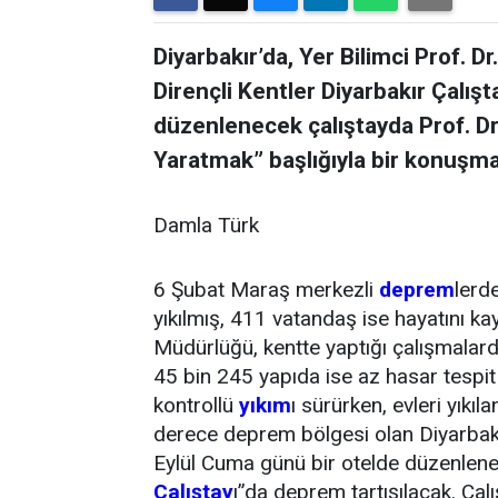
Diyarbakır’da, Yer Bilimci Prof. 
Dirençli Kentler Diyarbakır Çalı
düzenlenecek çalıştayda Prof. Dr
Yaratmak” başlığıyla bir konuşm
Damla Türk
6 Şubat Maraş merkezli
deprem
lerd
yıkılmış, 411 vatandaş ise hayatını ka
Müdürlüğü, kentte yaptığı çalışmalard
45 bin 245 yapıda ise az hasar tespit e
kontrollü
yıkım
ı sürürken, evleri yıkı
derece deprem bölgesi olan Diyarbakır
Eylül Cuma günü bir otelde düzenlene
Çalıştay
ı”da deprem tartışılacak. Çal