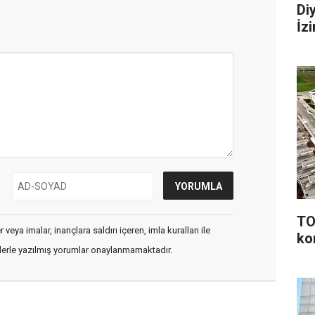
Di
İz
TO
veya imalar, inançlara saldırı içeren, imla kuralları ile
ko
flerle yazılmış yorumlar onaylanmamaktadır.