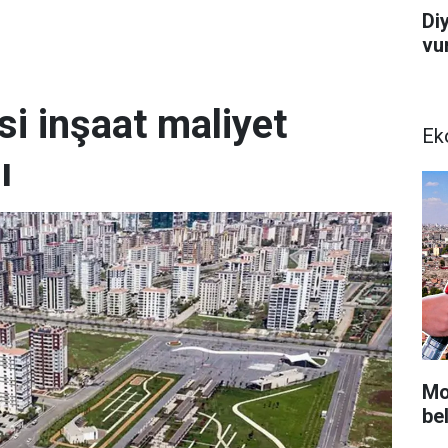
Di
vu
i inşaat maliyet
Ek
ı
Mot
bel