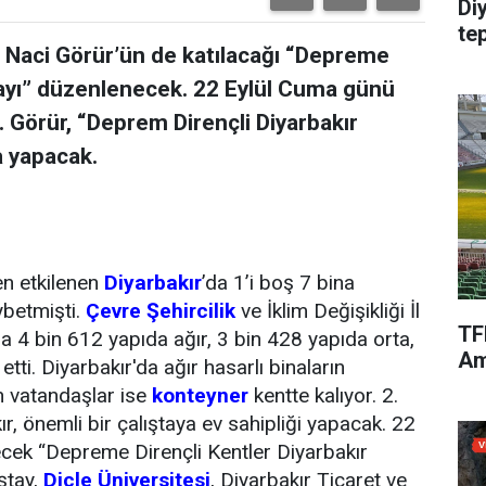
Di
te
Dr. Naci Görür’ün de katılacağı “Depreme
ştayı” düzenlenecek. 22 Eylül Cuma günü
. Görür, “Deprem Dirençli Diyarbakır
a yapacak.
en etkilenen
Diyarbakır
’da 1’i boş 7 bina
ybetmişti.
Çevre Şehircilik
ve İklim Değişikliği İl
TF
a 4 bin 612 yapıda ağır, 3 bin 428 yapıda orta,
Am
tti. Diyarbakır'da ağır hasarlı binaların
lan vatandaşlar ise
konteyner
kentte kalıyor. 2.
, önemli bir çalıştaya ev sahipliği yapacak. 22
cek “Depreme Dirençli Kentler Diyarbakır
ıştay,
Dicle Üniversitesi
, Diyarbakır Ticaret ve