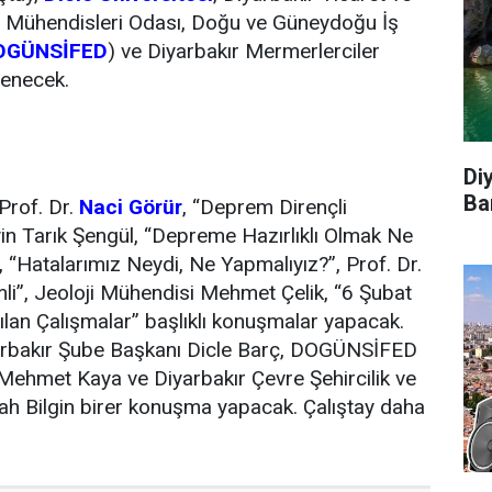
 Mühendisleri Odası, Doğu ve Güneydoğu İş
OGÜNSİFED
) ve Diyarbakır Mermerlerciler
lenecek.
Di
Ba
Prof. Dr.
Naci Görür
, “Deprem Dirençli
in Tarık Şengül, “Depreme Hazırlıklı Olmak Ne
, “Hatalarımız Neydi, Ne Yapmalıyız?”, Prof. Dr.
mli”, Jeoloji Mühendisi Mehmet Çelik, “6 Şubat
lan Çalışmalar” başlıklı konuşmalar yapacak.
bakır Şube Başkanı Dicle Barç, DOGÜNSİFED
ehmet Kaya ve Diyarbakır Çevre Şehircilik ve
llah Bilgin birer konuşma yapacak. Çalıştay daha