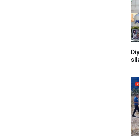
Di
sil