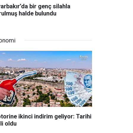
yarbakır’da bir genç silahla
rulmuş halde bulundu
onomi
orine ikinci indirim geliyor: Tarihi
li oldu