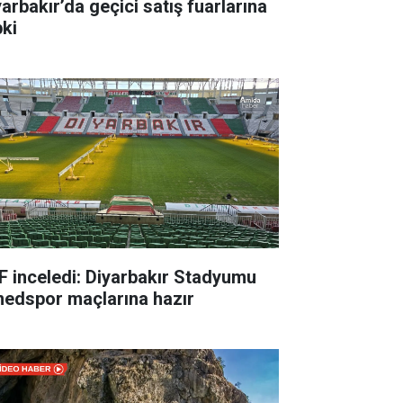
yarbakır’da geçici satış fuarlarına
pki
F inceledi: Diyarbakır Stadyumu
edspor maçlarına hazır