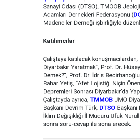
Sanayi Odası (DTSO), TMOOB Jeoloji
Adamları Dernekleri Federasyonu (
D
Madenciler Derneği işbirliğiyle düzen
Katılımcılar
Çalıştaya katılacak konuşmacılardan, 
Diyarbakır Yaratmak”, Prof. Dr. Hüsey
Demek?”, Prof. Dr. İdris Bedirhanoğlu
Bahar Yetiş, “Afet Lojistiği Niçin Öne
Depremleri Sonrası Diyarbakır'da Yapı
Çalıştayda ayrıca,
TMMOB
JMO Diyar
Başkanı Devrim Türk,
DTSO
Başkanı M
İklim Değişikliği İl Müdürü Ufuk Nuru
sonra soru-cevap ile sona erecek.