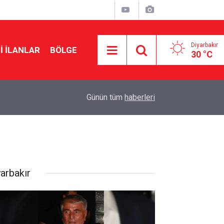
Diyarbakır
I İLANLAR
BÖLGE
30 °C
21:46
Diyarbakır’da geçici satış fuarlarına tepki
Günün tüm
haberleri
yarbakır