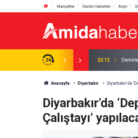
Manşetler
Günün Haberleri
Arşiv
S
mi? DEM'li vekil yanıtladı
24
21:53
12 madde
Anasayfa
Diyarbakır
Diyarbakır’da ‘D
Diyarbakır’da ‘De
Çalıştayı’ yapılac