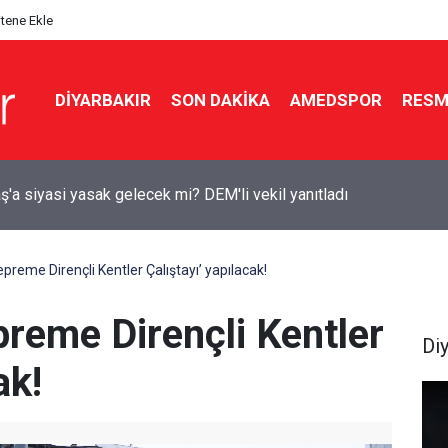
itene Ekle
DIYARBAKIR
SON DAKIKA
AMEDSPOR
RESM
lik tarihi teklife Diyarbakır’dan kimler imza attı?
epreme Dirençli Kentler Çalıştayı’ yapılacak!
preme Dirençli Kentler
Di
ak!