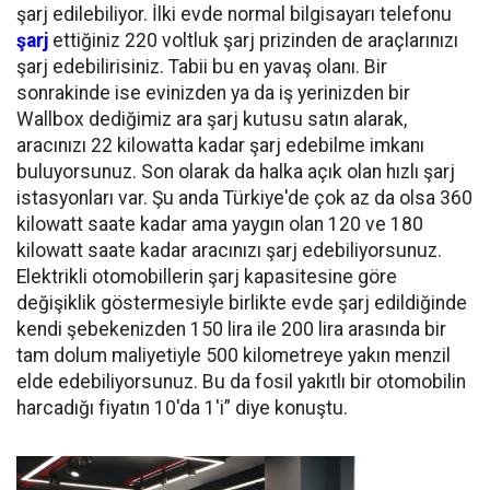
şarj edilebiliyor. İlki evde normal bilgisayarı telefonu
şarj
ettiğiniz 220 voltluk şarj prizinden de araçlarınızı
şarj edebilirisiniz. Tabii bu en yavaş olanı. Bir
sonrakinde ise evinizden ya da iş yerinizden bir
Wallbox dediğimiz ara şarj kutusu satın alarak,
aracınızı 22 kilowatta kadar şarj edebilme imkanı
buluyorsunuz. Son olarak da halka açık olan hızlı şarj
istasyonları var. Şu anda Türkiye'de çok az da olsa 360
kilowatt saate kadar ama yaygın olan 120 ve 180
kilowatt saate kadar aracınızı şarj edebiliyorsunuz.
Elektrikli otomobillerin şarj kapasitesine göre
değişiklik göstermesiyle birlikte evde şarj edildiğinde
kendi şebekenizden 150 lira ile 200 lira arasında bir
tam dolum maliyetiyle 500 kilometreye yakın menzil
elde edebiliyorsunuz. Bu da fosil yakıtlı bir otomobilin
harcadığı fiyatın 10'da 1'i” diye konuştu.