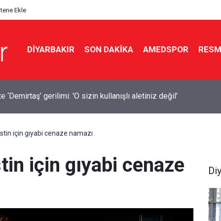
itene Ekle
DIYARBAKIR
SON DAKIKA
AMEDSPOR
RESM
a 14 bin 894 afet konutu ve iş yeri inşa edildi
listin için gıyabi cenaze namazı
stin için gıyabi cenaze
Di