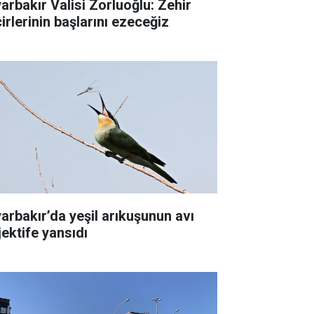
yarbakır Valisi Zorluoğlu: Zehir
irlerinin başlarını ezeceğiz
yarbakır’da yeşil arıkuşunun avı
jektife yansıdı