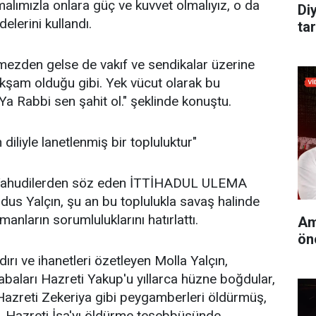
alımızla onlara güç ve kuvvet olmalıyız, o da
Di
elerini kullandı.
tar
rmezden gelse de vakıf ve sendikalar üzerine
akşam olduğu gibi. Yek vücut olarak bu
a Rabbi sen şahit ol." şeklinde konuştu.
diliyle lanetlenmiş bir topluluktur"
le Yahudilerden söz eden İTTİHADUL ULEMA
us Yalçın, şu an bu toplulukla savaş halinde
manların sorumluluklarını hatırlattı.
Am
ön
ırı ve ihanetleri özetleyen Molla Yalçın,
babaları Hazreti Yakup'u yıllarca hüzne boğdular,
; Hazreti Zekeriya gibi peygamberleri öldürmüş,
ş, Hazreti İsa'yı öldürme teşebbüsünde