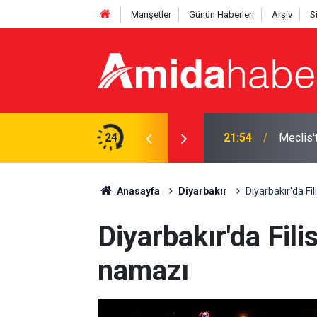
Manşetler
Günün Haberleri
Arşiv
S
izin kullanışlı aletiniz değil'
24
21:18
Elazığ’d
Anasayfa
Diyarbakır
Diyarbakır'da Fi
Diyarbakır'da Fili
namazı