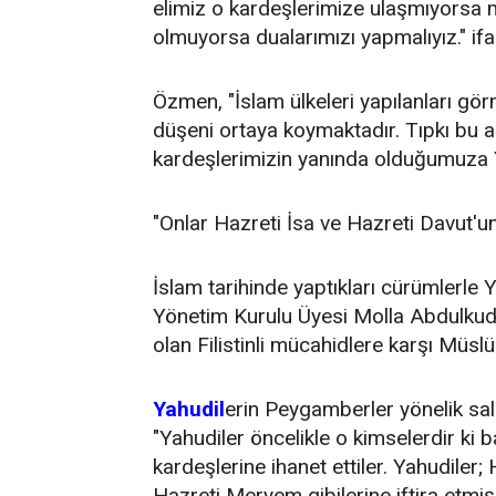
elimiz o kardeşlerimize ulaşmıyorsa m
olmuyorsa dualarımızı yapmalıyız." ifad
Özmen, "İslam ülkeleri yapılanları gö
düşeni ortaya koymaktadır. Tıpkı bu 
kardeşlerimizin yanında olduğumuza Y
"Onlar Hazreti İsa ve Hazreti Davut'un 
İslam tarihinde yaptıkları cürümler
Yönetim Kurulu Üyesi Molla Abdulkudd
olan Filistinli mücahidlere karşı Müslü
Yahudil
erin Peygamberler yönelik sald
"Yahudiler öncelikle o kimselerdir ki 
kardeşlerine ihanet ettiler. Yahudiler
Hazreti Meryem gibilerine iftira etmi