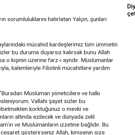
Di
çe
 sorumluluklarını hatırlatan Yalçın, şunları
gaylarındaki mücahid kardeşlerimiz tüm ümmetin
bizler bu duruma duyarsız kalırsak bunu Allah
sa o kişinin üzerine farz-ı ayndır. Müslümanlar
rıyla, kalemleriyle Filistinli mücahitlere yardım
, "Buradan Müslüman yöneticilere ve halkı
sleniyorum. Vallahi şayet sizler bu
ybetmekten korktuğunuz o mevki ve
ların altında ezilecek ve dünyada zelil
slam'ın ve Müslümanların izzetine bağlıdır. Bu
cesaret gösterirseniz Allah, kimsenin size