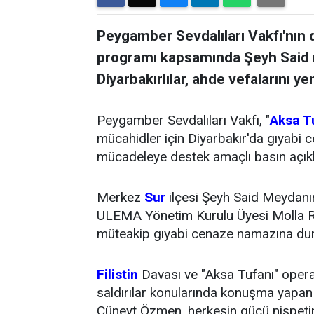
Peygamber Sevdalıları Vakfı'nın
programı kapsamında Şeyh Said 
Diyarbakırlılar, ahde vefalarını yen
Peygamber Sevdalıları Vakfı, "
Aksa T
mücahidler için Diyarbakır'da gıyabi c
mücadeleye destek amaçlı basın açıkl
Merkez
Sur
ilçesi Şeyh Said Meydanı
ULEMA Yönetim Kurulu Üyesi Molla Re
müteakip gıyabi cenaze namazına du
Filistin
Davası ve "Aksa Tufanı" operas
saldırılar konularında konuşma yapan
Cüneyt Özmen, herkesin gücü nispeti