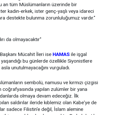
u an tüm Müslümanların üzerinde bir
ster kadın-erkek, ister genç-yaşlı veya idareci
lara destekte bulunma zorunluluğumuz vardır."
dırı da olmayacaktır"
Başkanı Mücahit İleri ise
HAMAS
ile işgal
n yaşandığı bu günlerde özellikle Siyonistlere
n asla unutulmayacağını vurguladı.
Müslümanların sembolü, namusu ve kırmızı çizgisi
m coğrafyasında yapılan zulümler bir yana
eydanlarda olmaya devam edeceğiz. İlk
lan saldırılar ileride kıblemiz olan Kabe'ye de
lar sadece Filistin'e değil, İslam alemine