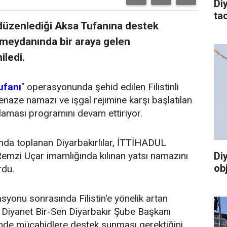
Di
tac
 düzenlediği Aksa Tufanına destek
meydanında bir araya gelen
iledi.
ufanı
" operasyonunda şehid edilen Filistinli
enaze namazı ve işgal rejimine karşı başlatılan
aması programını devam ettiriyor.
nda toplanan Diyarbakırlılar, İTTİHADUL
mzi Uçar imamlığında kılınan yatsı namazını
Di
ob
rdu.
yonu sonrasında Filistin'e yönelik artan
 Diyanet Bir-Sen Diyarbakır Şube Başkanı
nde mücahidlere destek sunması gerektiğini