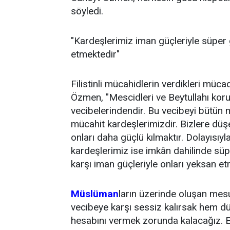
söyledi.
"Kardeşlerimiz iman güçleriyle süper g
etmektedir"
Filistinli mücahidlerin verdikleri müca
Özmen, "Mescidleri ve Beytullahı k
vecibelerindendir. Bu vecibeyi bütün mü
mücahit kardeşlerimizdir. Bizlere dü
onları daha güçlü kılmaktır. Dolayısıy
kardeşlerimiz ise imkân dahilinde süp
karşı iman güçleriyle onları yeksan etm
Müslüman
ların üzerinde oluşan mes
vecibeye karşı sessiz kalırsak hem d
hesabını vermek zorunda kalacağız. E