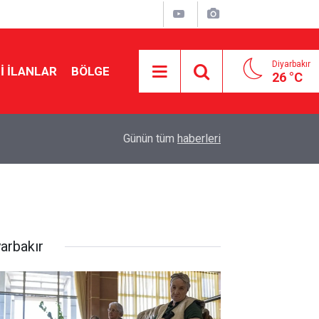
Diyarbakır
I İLANLAR
BÖLGE
26 °C
20:43
Zübeyir Aydar: Kendimi teklifin dışında buldum
Günün tüm
haberleri
yarbakır