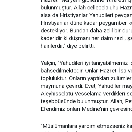
bulunmuştur. Allah cellecelaluhu Hazret
alsa da Hristiyanlar Yahudileri peygam
Hristiyanlar düne kadar peygamber kat
destekliyor. Bundan daha zelil bir 
kaderidir ki düşmanı her daim rezil, ş
hainlerdir." diye belirtti.
Yalçın, "Yahudileri iyi tanıyabilmemiz 
bahsedilmektedir. Onlar Hazreti İsa ve
topluluktur. Onların yaptıkları zulümle
maymuna çevirdi. Evet, Yahudiler ma
Aleyhisselatu Vesselama verdikleri 
teşebbüsünde bulunmuştur. Allah, Pey
Efendimiz onları Medine'nin çevresinde
"Müslümanlara yardım etmezseniz k