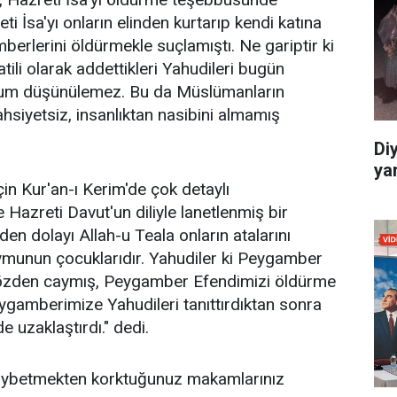
i İsa'yı onların elinden kurtarıp kendi katına
berlerini öldürmekle suçlamıştı. Ne gariptir ki
ili olarak addettikleri Yahudileri bugün
durum düşünülemez. Bu da Müslümanların
ahsiyetsiz, insanlıktan nasibini almamış
Di
yar
için Kur'an-ı Kerim'de çok detaylı
 Hazreti Davut'un diliyle lanetlenmiş bir
rden dolayı Allah-u Teala onların atalarını
ymunun çocuklarıdır. Yahudiler ki Peygamber
sözden caymış, Peygamber Efendimizi öldürme
gamberimize Yahudileri tanıttırdıktan sonra
 uzaklaştırdı." dedi.
aybetmekten korktuğunuz makamlarınız