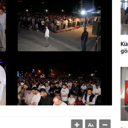
Kü
gö