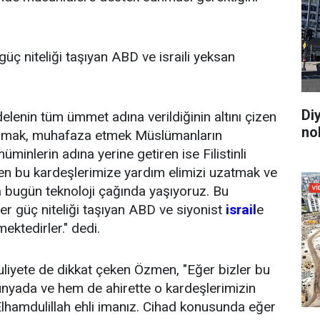
üç niteliği taşıyan ABD ve israili yeksan
Di
delenin tüm ümmet adına verildiğinin altını çizen
no
orumak, muhafaza etmek Müslümanların
minlerin adına yerine getiren ise Filistinli
şen bu kardeşlerimize yardım elimizi uzatmak ve
la bugün teknoloji çağında yaşıyoruz. Bu
er güç niteliği taşıyan ABD ve siyonist
israil
e
ektedirler." dedi.
uliyete de dikkat çeken Özmen, "Eğer bizler bu
ünyada ve hem de ahirette o kardeşlerimizin
lhamdulillah ehli imanız. Cihad konusunda eğer