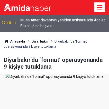
Meclis'te ‘Demirtaş’ gerilimi: 'O sizin kullanışlı
21:54
aletiniz değil'
Anasayfa
Diyarbakır
Diyarbakır'da ‘format’
operasyonunda 9 kişiye tutuklama
Diyarbakır'da ‘format’ operasyonunda
9 kişiye tutuklama