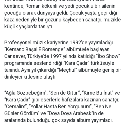
kentinde, Roman kökenli ve yedi çocuklu bir ailenin
çocuğu olarak dünyaya geldi. Çocuk yaşta geçirdiği
kaza nedeniyle bir gözünü kaybeden sanatçı, müzikle
küçük yaşlarda tanıştı.
Profesyonel müzik kariyerine 1992’de yayımladığı
“Kemano Başal E Romenge” albümüyle başlayan
Cansever, Türkiye’de 1997 yılında katıldığı “İbo Show”
programında seslendirdiği “Kara Çadır” türküsüyle
tanındı. Aynı yıl çıkardığı “Meçhul” albümüyle geniş bir
dinleyici kitlesine ulaştı.
“Ağla Gözbebeğim”, “Sen de Gittin”, “Kime Bu İnat” ve
“Kara Çadır” gibi eserlerle hafızalara kazınan sanatçı;
“Cemalim”, “Yollar Hasta Ben Yorgunum”, “Ben Ne
Günler Gördüm” ve “Doya Doya Arabesk”in de
aralarında bulunduğu çok sayıda albüm yayımladı.